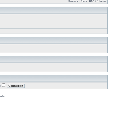
Heures au format UTC + 1 heure
e
uillé