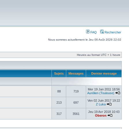
FAQ
Rechercher
Nous sommes actuellement le Jeu 06 Août 2026 22:02
Heures au format UTC + 1 heure
Sujets
Messages
Dernier message
Mer 19 Jan 2011 18:56
88
719
Aurélien (Toulouse)
Ven 02 Juin 2017 19:22
213
697
Z Luka
Jeu 19 Avr 2018 10:43
317
3561
Oberon