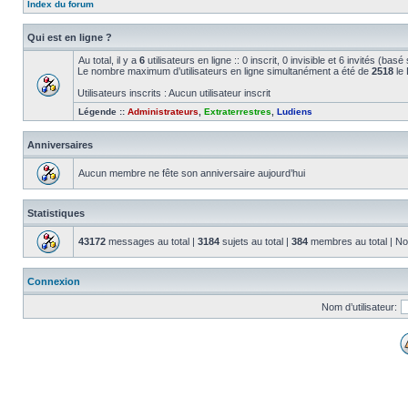
Index du forum
Qui est en ligne ?
Au total, il y a
6
utilisateurs en ligne :: 0 inscrit, 0 invisible et 6 invités (bas
Le nombre maximum d’utilisateurs en ligne simultanément a été de
2518
le 
Utilisateurs inscrits : Aucun utilisateur inscrit
Légende ::
Administrateurs
,
Extraterrestres
,
Ludiens
Anniversaires
Aucun membre ne fête son anniversaire aujourd’hui
Statistiques
43172
messages au total |
3184
sujets au total |
384
membres au total | No
Connexion
Nom d’utilisateur: