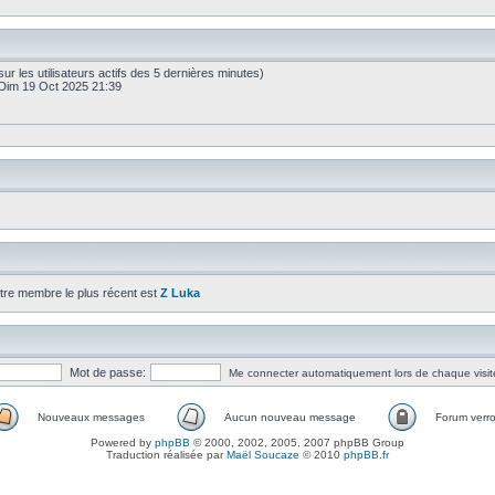
é sur les utilisateurs actifs des 5 dernières minutes)
Dim 19 Oct 2025 21:39
tre membre le plus récent est
Z Luka
Mot de passe:
Me connecter automatiquement lors de chaque visit
Nouveaux messages
Aucun nouveau message
Forum verro
Powered by
phpBB
© 2000, 2002, 2005, 2007 phpBB Group
Traduction réalisée par
Maël Soucaze
© 2010
phpBB.fr