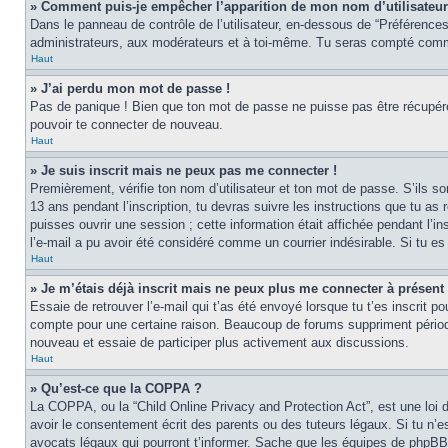
» Comment puis-je empêcher l’apparition de mon nom d’utilisateur d
Dans le panneau de contrôle de l’utilisateur, en-dessous de “Préférences
administrateurs, aux modérateurs et à toi-même. Tu seras compté comme 
Haut
» J’ai perdu mon mot de passe !
Pas de panique ! Bien que ton mot de passe ne puisse pas être récupéré, 
pouvoir te connecter de nouveau.
Haut
» Je suis inscrit mais ne peux pas me connecter !
Premièrement, vérifie ton nom d’utilisateur et ton mot de passe. S’ils s
13 ans pendant l’inscription, tu devras suivre les instructions que tu a
puisses ouvrir une session ; cette information était affichée pendant l’in
l’e-mail a pu avoir été considéré comme un courrier indésirable. Si tu es 
Haut
» Je m’étais déjà inscrit mais ne peux plus me connecter à présent 
Essaie de retrouver l’e-mail qui t’as été envoyé lorsque tu t’es inscrit p
compte pour une certaine raison. Beaucoup de forums suppriment périodique
nouveau et essaie de participer plus activement aux discussions.
Haut
» Qu’est-ce que la COPPA ?
La COPPA, ou la “Child Online Privacy and Protection Act”, est une loi 
avoir le consentement écrit des parents ou des tuteurs légaux. Si tu n’es
avocats légaux qui pourront t’informer. Sache que les équipes de phpBB 