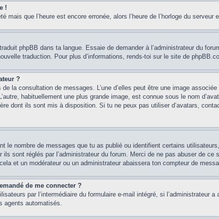
e !
été mais que l’heure est encore erronée, alors l’heure de l’horloge du serveur e
 traduit phpBB dans ta langue. Essaie de demander à l’administrateur du forum s
e nouvelle traduction. Pour plus d’informations, rends-toi sur le site de phpBB.
ateur ?
s de la consultation de messages. L’une d’elles peut être une image associée 
 L’autre, habituellement une plus grande image, est connue sous le nom d’avat
ère dont ils sont mis à disposition. Si tu ne peux pas utiliser d’avatars, conta
ent le nombre de messages que tu as publié ou identifient certains utilisateur
r ils sont réglés par l’administrateur du forum. Merci de ne pas abuser de c
 cela et un modérateur ou un administrateur abaissera ton compteur de mess
st demandé de me connecter ?
isateurs par l’intermédiaire du formulaire e-mail intégré, si l’administrateur a 
es agents automatisés.