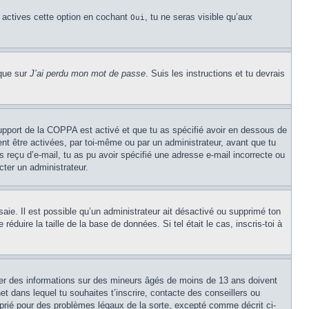
u actives cette option en cochant
, tu ne seras visible qu’aux
Oui
ique sur
J’ai perdu mon mot de passe
. Suis les instructions et tu devrais
 support de la COPPA est activé et que tu as spécifié avoir en dessous de
ent être activées, par toi-même ou par un administrateur, avant que tu
as reçu d’e-mail, tu as pu avoir spécifié une adresse e-mail incorrecte ou
cter un administrateur.
ssaie. Il est possible qu’un administrateur ait désactivé ou supprimé ton
duire la taille de la base de données. Si tel était le cas, inscris-toi à
cter des informations sur des mineurs âgés de moins de 13 ans doivent
et dans lequel tu souhaites t’inscrire, contacte des conseillers ou
oprié pour des problèmes légaux de la sorte, excepté comme décrit ci-