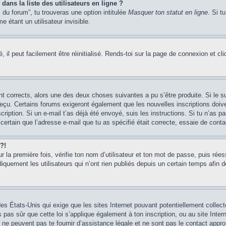
ans la liste des utilisateurs en ligne ?
 du forum”, tu trouveras une option intitulée
Masquer ton statut en ligne
. Si t
étant un utilisateur invisible.
il peut facilement être réinitialisé. Rends-toi sur la page de connexion et cl
ont corrects, alors une des deux choses suivantes a pu s’être produite. Si le
s reçu. Certains forums exigeront également que les nouvelles inscriptions doiv
scription. Si un e-mail t’as déjà été envoyé, suis les instructions. Si tu n’as p
certain que l’adresse e-mail que tu as spécifié était correcte, essaie de conta
?!
our la première fois, vérifie ton nom d’utilisateur et ton mot de passe, puis rée
ment les utilisateurs qui n’ont rien publiés depuis un certain temps afin de ré
des États-Unis qui exige que les sites Internet pouvant potentiellement colle
 pas sûr que cette loi s’applique également à ton inscription, ou au site Intern
ne peuvent pas te fournir d’assistance légale et ne sont pas le contact appr