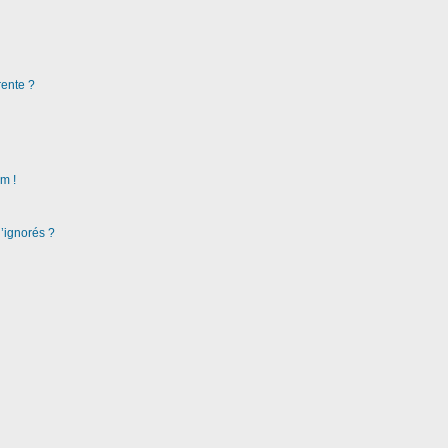
rente ?
m !
d’ignorés ?