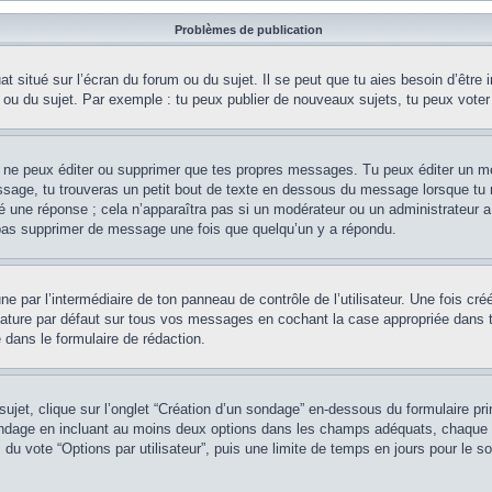
Problèmes de publication
 situé sur l’écran du forum ou du sujet. Il se peut que tu aies besoin d’être 
 ou du sujet. Par exemple : tu peux publier de nouveaux sujets, tu peux voter
 ne peux éditer ou supprimer que tes propres messages. Tu peux éditer un me
sage, tu trouveras un petit bout de texte en dessous du message lorsque tu r
ué une réponse ; cela n’apparaîtra pas si un modérateur ou un administrateur a
 pas supprimer de message une fois que quelqu’un y a répondu.
e par l’intermédiaire de ton panneau de contrôle de l’utilisateur. Une fois cr
ature par défaut sur tous vos messages en cochant la case appropriée dans ton 
 dans le formulaire de rédaction.
et, clique sur l’onglet “Création d’un sondage” en-dessous du formulaire princ
sondage en incluant au moins deux options dans les champs adéquats, chaque 
 du vote “Options par utilisateur”, puis une limite de temps en jours pour le so