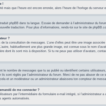
e !
été mais que l’heure est encore erronée, alors l’heure de l’horloge du serveur e
 traduit phpBB dans ta langue. Essaie de demander à l’administrateur du forum s
e nouvelle traduction. Pour plus d’informations, rends-toi sur le site de phpBB.
ateur ?
s de la consultation de messages. L’une d’elles peut être une image associée 
 L’autre, habituellement une plus grande image, est connue sous le nom d’avat
ère dont ils sont mis à disposition. Si tu ne peux pas utiliser d’avatars, conta
ent le nombre de messages que tu as publié ou identifient certains utilisateur
r ils sont réglés par l’administrateur du forum. Merci de ne pas abuser de c
 cela et un modérateur ou un administrateur abaissera ton compteur de mess
st demandé de me connecter ?
isateurs par l’intermédiaire du formulaire e-mail intégré, si l’administrateur a 
es agents automatisés.