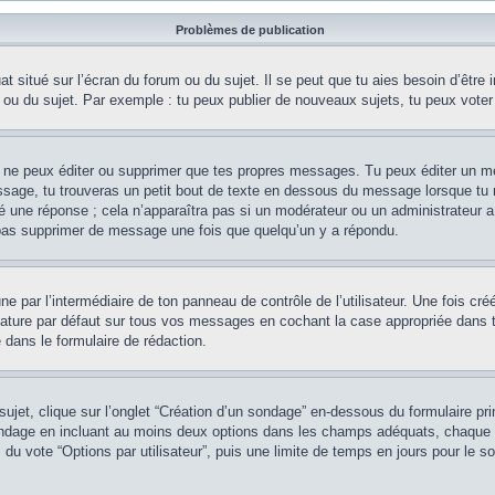
Problèmes de publication
 situé sur l’écran du forum ou du sujet. Il se peut que tu aies besoin d’être 
 ou du sujet. Par exemple : tu peux publier de nouveaux sujets, tu peux voter
 ne peux éditer ou supprimer que tes propres messages. Tu peux éditer un me
sage, tu trouveras un petit bout de texte en dessous du message lorsque tu r
ué une réponse ; cela n’apparaîtra pas si un modérateur ou un administrateur a
 pas supprimer de message une fois que quelqu’un y a répondu.
e par l’intermédiaire de ton panneau de contrôle de l’utilisateur. Une fois cr
ature par défaut sur tous vos messages en cochant la case appropriée dans ton 
 dans le formulaire de rédaction.
et, clique sur l’onglet “Création d’un sondage” en-dessous du formulaire princ
sondage en incluant au moins deux options dans les champs adéquats, chaque 
 du vote “Options par utilisateur”, puis une limite de temps en jours pour le so