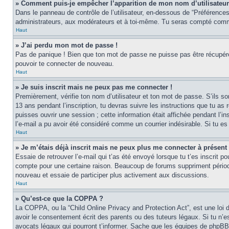
» Comment puis-je empêcher l’apparition de mon nom d’utilisateur d
Dans le panneau de contrôle de l’utilisateur, en-dessous de “Préférences
administrateurs, aux modérateurs et à toi-même. Tu seras compté comme 
Haut
» J’ai perdu mon mot de passe !
Pas de panique ! Bien que ton mot de passe ne puisse pas être récupéré, 
pouvoir te connecter de nouveau.
Haut
» Je suis inscrit mais ne peux pas me connecter !
Premièrement, vérifie ton nom d’utilisateur et ton mot de passe. S’ils s
13 ans pendant l’inscription, tu devras suivre les instructions que tu a
puisses ouvrir une session ; cette information était affichée pendant l’in
l’e-mail a pu avoir été considéré comme un courrier indésirable. Si tu es 
Haut
» Je m’étais déjà inscrit mais ne peux plus me connecter à présent 
Essaie de retrouver l’e-mail qui t’as été envoyé lorsque tu t’es inscrit p
compte pour une certaine raison. Beaucoup de forums suppriment périodique
nouveau et essaie de participer plus activement aux discussions.
Haut
» Qu’est-ce que la COPPA ?
La COPPA, ou la “Child Online Privacy and Protection Act”, est une loi 
avoir le consentement écrit des parents ou des tuteurs légaux. Si tu n’es
avocats légaux qui pourront t’informer. Sache que les équipes de phpBB 