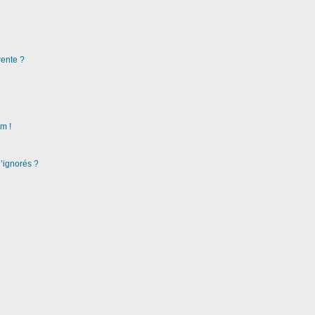
rente ?
m !
d’ignorés ?