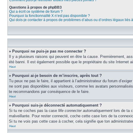
Comment puis-je retrouver toutes mes pièces jointes ?
Questions à propos de phpBB3
Qui a écrit ce système de forum ?
Pourquoi la fonctionnalité X n’est pas disponible ?
Qui dois-je contacter à propos de problèmes d’abus ou d’ordres légaux liés 
» Pourquoi ne puis-je pas me connecter ?
Il y a plusieurs raisons qui peuvent en être la cause. Premièrement, assur
été banni. Il est également possible que le propriétaire du site Internet ai
Haut
» Pourquoi ai-je besoin de m’inscrire, après tout ?
Tu peux ne pas le faire, il appartient à l’administrateur du forum d’exig
ne sont pas disponibles aux visiteurs, comme les avatars personnalisés, l
te recommandons par conséquence de le faire.
Haut
» Pourquoi suis-je déconnecté automatiquement ?
Si tu ne coches pas la case
Me connecter automatiquement
lors de ta 
malveillante. Pour rester connecté, coche cette case lors de ta connexi
Si tu ne vois pas cette case à cocher, cela signifie que ton administrateu
Haut