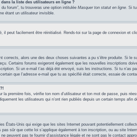
ans la liste des utilisateurs en ligne ?
 du forum”, tu trouveras une option intitulée
Masquer ton statut en ligne
. Si t
étant un utilisateur invisible.
il peut facilement être réinitialisé. Rends-toi sur la page de connexion et cl
ont corrects, alors une des deux choses suivantes a pu s’être produite. Si le
s reçu. Certains forums exigeront également que les nouvelles inscriptions doiv
scription. Si un e-mail t’as déjà été envoyé, suis les instructions. Si tu n’as p
certain que l’adresse e-mail que tu as spécifié était correcte, essaie de conta
?!
our la première fois, vérifie ton nom d’utilisateur et ton mot de passe, puis rée
ment les utilisateurs qui n’ont rien publiés depuis un certain temps afin de ré
des États-Unis qui exige que les sites Internet pouvant potentiellement colle
 pas sûr que cette loi s’applique également à ton inscription, ou au site Intern
ne peuvent pas te fournir d’assistance légale et ne sont pas le contact appr