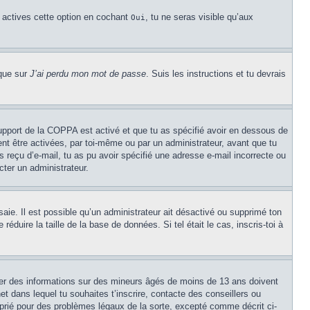
u actives cette option en cochant
, tu ne seras visible qu’aux
Oui
ique sur
J’ai perdu mon mot de passe
. Suis les instructions et tu devrais
 support de la COPPA est activé et que tu as spécifié avoir en dessous de
ent être activées, par toi-même ou par un administrateur, avant que tu
as reçu d’e-mail, tu as pu avoir spécifié une adresse e-mail incorrecte ou
cter un administrateur.
ssaie. Il est possible qu’un administrateur ait désactivé ou supprimé ton
duire la taille de la base de données. Si tel était le cas, inscris-toi à
cter des informations sur des mineurs âgés de moins de 13 ans doivent
et dans lequel tu souhaites t’inscrire, contacte des conseillers ou
oprié pour des problèmes légaux de la sorte, excepté comme décrit ci-