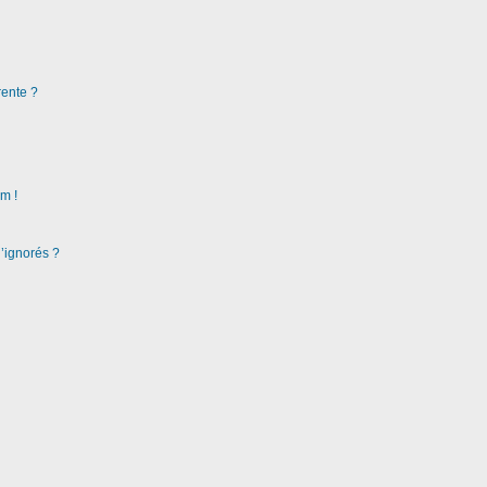
rente ?
m !
d’ignorés ?