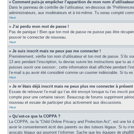
» Comment puis-je empêcher l’apparition de mon nom d’utilisateur d
Dans le panneau de contrôle de l’utilisateur, en-dessous de “Préférences
administrateurs, aux modérateurs et à toi-même. Tu seras compté comme 
Haut
» J’ai perdu mon mot de passe !
Pas de panique ! Bien que ton mot de passe ne puisse pas être récupéré, 
pouvoir te connecter de nouveau.
Haut
» Je suis inscrit mais ne peux pas me connecter !
Premièrement, vérifie ton nom d’utilisateur et ton mot de passe. S’ils s
13 ans pendant l’inscription, tu devras suivre les instructions que tu a
puisses ouvrir une session ; cette information était affichée pendant l’in
l’e-mail a pu avoir été considéré comme un courrier indésirable. Si tu es 
Haut
» Je m’étais déjà inscrit mais ne peux plus me connecter à présent 
Essaie de retrouver l’e-mail qui t’as été envoyé lorsque tu t’es inscrit p
compte pour une certaine raison. Beaucoup de forums suppriment périodique
nouveau et essaie de participer plus activement aux discussions.
Haut
» Qu’est-ce que la COPPA ?
La COPPA, ou la “Child Online Privacy and Protection Act”, est une loi 
avoir le consentement écrit des parents ou des tuteurs légaux. Si tu n’es
avocats légaux qui pourront t’informer. Sache que les équipes de phpBB 