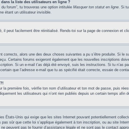
ans la liste des utilisateurs en ligne ?
 du forum”, tu trouveras une option intitulée
Masquer ton statut en ligne
. Si t
étant un utilisateur invisible.
il peut facilement être réinitialisé. Rends-toi sur la page de connexion et cl
ont corrects, alors une des deux choses suivantes a pu s’être produite. Si le
s reçu. Certains forums exigeront également que les nouvelles inscriptions doiv
scription. Si un e-mail t’as déjà été envoyé, suis les instructions. Si tu n’as p
certain que l’adresse e-mail que tu as spécifié était correcte, essaie de conta
?!
our la première fois, vérifie ton nom d’utilisateur et ton mot de passe, puis rée
ment les utilisateurs qui n’ont rien publiés depuis un certain temps afin de ré
des États-Unis qui exige que les sites Internet pouvant potentiellement colle
 pas sûr que cette loi s’applique également à ton inscription, ou au site Intern
ne peuvent pas te fournir d’assistance légale et ne sont pas le contact appr