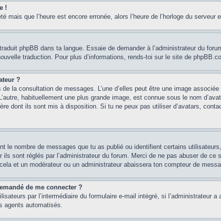
e !
été mais que l’heure est encore erronée, alors l’heure de l’horloge du serveur e
 traduit phpBB dans ta langue. Essaie de demander à l’administrateur du forum s
e nouvelle traduction. Pour plus d’informations, rends-toi sur le site de phpBB.
ateur ?
s de la consultation de messages. L’une d’elles peut être une image associée 
 L’autre, habituellement une plus grande image, est connue sous le nom d’avat
ère dont ils sont mis à disposition. Si tu ne peux pas utiliser d’avatars, conta
ent le nombre de messages que tu as publié ou identifient certains utilisateur
r ils sont réglés par l’administrateur du forum. Merci de ne pas abuser de c
 cela et un modérateur ou un administrateur abaissera ton compteur de mess
st demandé de me connecter ?
isateurs par l’intermédiaire du formulaire e-mail intégré, si l’administrateur a 
es agents automatisés.