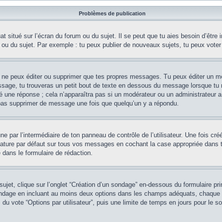
Problèmes de publication
 situé sur l’écran du forum ou du sujet. Il se peut que tu aies besoin d’être 
 ou du sujet. Par exemple : tu peux publier de nouveaux sujets, tu peux voter
 ne peux éditer ou supprimer que tes propres messages. Tu peux éditer un me
sage, tu trouveras un petit bout de texte en dessous du message lorsque tu r
ué une réponse ; cela n’apparaîtra pas si un modérateur ou un administrateur a
 pas supprimer de message une fois que quelqu’un y a répondu.
e par l’intermédiaire de ton panneau de contrôle de l’utilisateur. Une fois cr
ature par défaut sur tous vos messages en cochant la case appropriée dans ton 
 dans le formulaire de rédaction.
et, clique sur l’onglet “Création d’un sondage” en-dessous du formulaire princ
sondage en incluant au moins deux options dans les champs adéquats, chaque 
 du vote “Options par utilisateur”, puis une limite de temps en jours pour le so