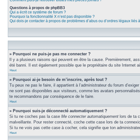
Comment puis-je retrouver toutes mes pièces jointes ?
Questions à propos de phpBB3
Qui a écrit ce système de forum ?
Pourquoi la fonctionnalité X n’est pas disponible ?
Qui dois-je contacter à propos de problèmes d’abus ou d’ordres légaux liés 
» Pourquoi ne puis-je pas me connecter ?
Il y a plusieurs raisons qui peuvent en être la cause. Premièrement, assur
été banni. Il est également possible que le propriétaire du site Internet ai
Haut
» Pourquoi ai-je besoin de m’inscrire, après tout ?
Tu peux ne pas le faire, il appartient à l’administrateur du forum d’exig
ne sont pas disponibles aux visiteurs, comme les avatars personnalisés, l
te recommandons par conséquence de le faire.
Haut
» Pourquoi suis-je déconnecté automatiquement ?
Si tu ne coches pas la case
Me connecter automatiquement
lors de ta 
malveillante. Pour rester connecté, coche cette case lors de ta connexi
Si tu ne vois pas cette case à cocher, cela signifie que ton administrateu
Haut