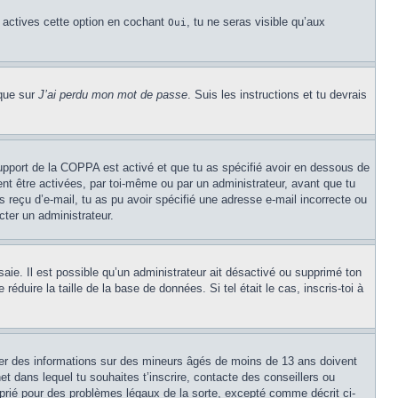
u actives cette option en cochant
, tu ne seras visible qu’aux
Oui
ique sur
J’ai perdu mon mot de passe
. Suis les instructions et tu devrais
 support de la COPPA est activé et que tu as spécifié avoir en dessous de
ent être activées, par toi-même ou par un administrateur, avant que tu
as reçu d’e-mail, tu as pu avoir spécifié une adresse e-mail incorrecte ou
cter un administrateur.
ssaie. Il est possible qu’un administrateur ait désactivé ou supprimé ton
duire la taille de la base de données. Si tel était le cas, inscris-toi à
cter des informations sur des mineurs âgés de moins de 13 ans doivent
et dans lequel tu souhaites t’inscrire, contacte des conseillers ou
oprié pour des problèmes légaux de la sorte, excepté comme décrit ci-