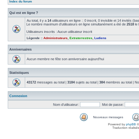
Index du forum
Qui est en ligne ?
Au total, il y a
14
utilisateurs en ligne :: 0 inscrit, 0 invisible et 14 invités (
Le nombre maximum d’utilisateurs en ligne simultanément a été de
2518
le 
Utilisateurs inscrits : Aucun utilisateur inscrit
Légende ::
Administrateurs
,
Extraterrestres
,
Ludiens
Anniversaires
Aucun membre ne fête son anniversaire aujourd’hui
Statistiques
43172
messages au total |
3184
sujets au total |
384
membres au total | No
Connexion
Nom d’utilisateur:
Mot de passe:
Nouveaux messages
Powered by
phpBB
©
Traduction réalisé