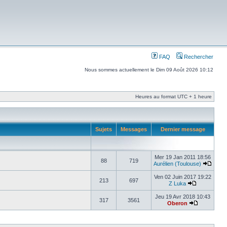
FAQ
Rechercher
Nous sommes actuellement le Dim 09 Août 2026 10:12
Heures au format UTC + 1 heure
Sujets
Messages
Dernier message
Mer 19 Jan 2011 18:56
88
719
Aurélien (Toulouse)
Ven 02 Juin 2017 19:22
213
697
Z Luka
Jeu 19 Avr 2018 10:43
317
3561
Oberon