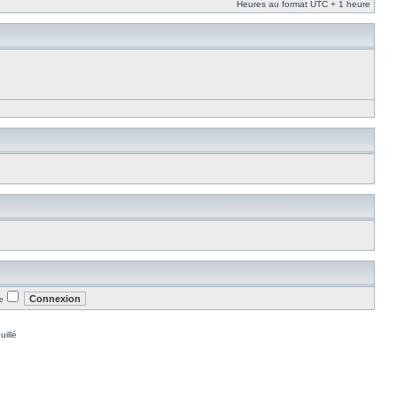
Heures au format UTC + 1 heure
e
uillé