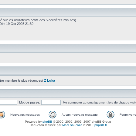
basé sur les utilisateurs actifs des 5 dernières minutes)
Dim 19 Oct 2025 21:39
tre membre le plus récent est
Z Luka
Mot de passe:
Me connecter automatiquement lors de chaque visit
Nouveaux messages
Aucun nouveau message
Forum verro
Powered by
phpBB
© 2000, 2002, 2005, 2007 phpBB Group
Traduction réalisée par
Maël Soucaze
© 2010
phpBB.fr