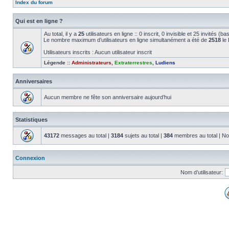
Index du forum
Qui est en ligne ?
Au total, il y a
25
utilisateurs en ligne :: 0 inscrit, 0 invisible et 25 invités (
Le nombre maximum d’utilisateurs en ligne simultanément a été de
2518
le 
Utilisateurs inscrits : Aucun utilisateur inscrit
Légende ::
Administrateurs
,
Extraterrestres
,
Ludiens
Anniversaires
Aucun membre ne fête son anniversaire aujourd’hui
Statistiques
43172
messages au total |
3184
sujets au total |
384
membres au total | No
Connexion
Nom d’utilisateur: