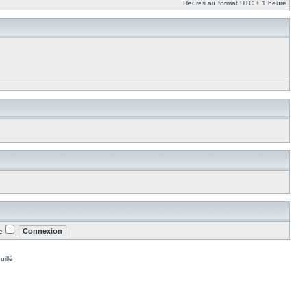
Heures au format UTC + 1 heure
e
uillé