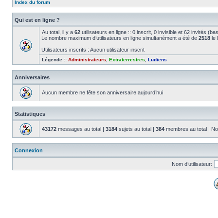
Index du forum
Qui est en ligne ?
Au total, il y a
62
utilisateurs en ligne :: 0 inscrit, 0 invisible et 62 invités (
Le nombre maximum d’utilisateurs en ligne simultanément a été de
2518
le 
Utilisateurs inscrits : Aucun utilisateur inscrit
Légende ::
Administrateurs
,
Extraterrestres
,
Ludiens
Anniversaires
Aucun membre ne fête son anniversaire aujourd’hui
Statistiques
43172
messages au total |
3184
sujets au total |
384
membres au total | No
Connexion
Nom d’utilisateur: