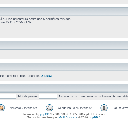
basé sur les utilisateurs actifs des 5 dernières minutes)
Dim 19 Oct 2025 21:39
tre membre le plus récent est
Z Luka
Mot de passe:
Me connecter automatiquement lors de chaque visit
Nouveaux messages
Aucun nouveau message
Forum verro
Powered by
phpBB
© 2000, 2002, 2005, 2007 phpBB Group
Traduction réalisée par
Maël Soucaze
© 2010
phpBB.fr