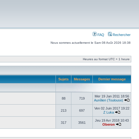
FAQ
Rechercher
Nous sommes actuellement le Sam 08 Août 2026 18:38
Heures au format UTC + 1 heure
Sujets
Messages
Dernier message
Mer 19 Jan 2011 18:56
88
719
Aurélien (Toulouse)
Ven 02 Juin 2017 19:22
213
697
Z Luka
Jeu 19 Avr 2018 10:43
317
3561
Oberon