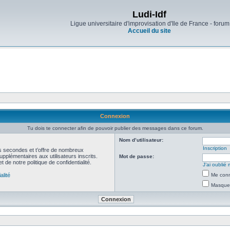
Ludi-Idf
Ligue universitaire d'improvisation d'Ile de France - forum
Accueil du site
Connexion
Tu dois te connecter afin de pouvoir publier des messages dans ce forum.
Nom d’utilisateur:
Inscription
ues secondes et t’offre de nombreux
pplémentaires aux utilisateurs inscrits.
Mot de passe:
t de notre politique de confidentialité.
J’ai oubli
alité
Me conn
Masquer