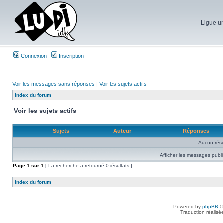
Ligue un
Connexion
Inscription
Voir les messages sans réponses
|
Voir les sujets actifs
Index du forum
Voir les sujets actifs
Sujets
Auteur
Réponses
Aucun résu
Afficher les messages publi
Page
1
sur
1
[ La recherche a retourné 0 résultats ]
Index du forum
Powered by
phpBB
©
Traduction réalisé