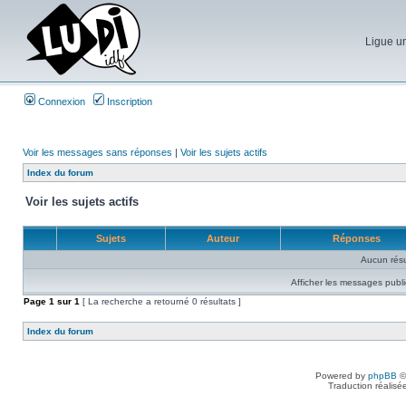
Ligue un
Connexion
Inscription
Voir les messages sans réponses
|
Voir les sujets actifs
Index du forum
Voir les sujets actifs
Sujets
Auteur
Réponses
Aucun résu
Afficher les messages publi
Page
1
sur
1
[ La recherche a retourné 0 résultats ]
Index du forum
Powered by
phpBB
©
Traduction réalisé