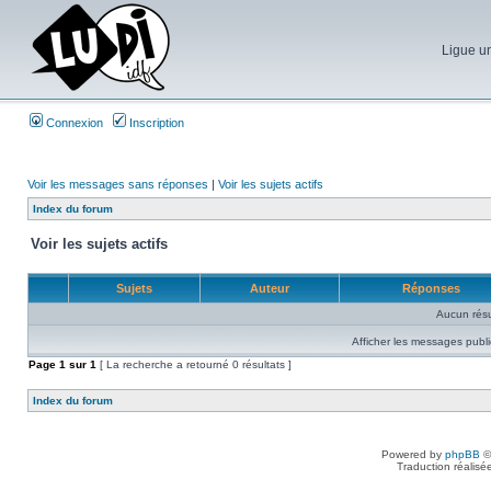
Ligue un
Connexion
Inscription
Voir les messages sans réponses
|
Voir les sujets actifs
Index du forum
Voir les sujets actifs
Sujets
Auteur
Réponses
Aucun résu
Afficher les messages publi
Page
1
sur
1
[ La recherche a retourné 0 résultats ]
Index du forum
Powered by
phpBB
©
Traduction réalisé