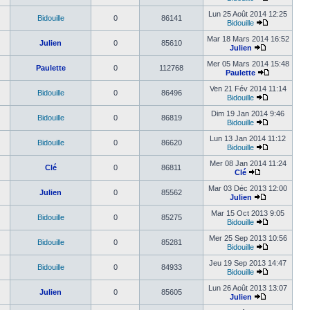
Lun 25 Août 2014 12:25
Bidouille
0
86141
Bidouille
Mar 18 Mars 2014 16:52
Julien
0
85610
Julien
Mer 05 Mars 2014 15:48
Paulette
0
112768
Paulette
Ven 21 Fév 2014 11:14
Bidouille
0
86496
Bidouille
Dim 19 Jan 2014 9:46
Bidouille
0
86819
Bidouille
Lun 13 Jan 2014 11:12
Bidouille
0
86620
Bidouille
Mer 08 Jan 2014 11:24
Clé
0
86811
Clé
Mar 03 Déc 2013 12:00
Julien
0
85562
Julien
Mar 15 Oct 2013 9:05
Bidouille
0
85275
Bidouille
Mer 25 Sep 2013 10:56
Bidouille
0
85281
Bidouille
Jeu 19 Sep 2013 14:47
Bidouille
0
84933
Bidouille
Lun 26 Août 2013 13:07
Julien
0
85605
Julien