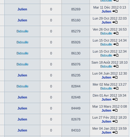
Bidouille
Mar 11 Déc 2012 0:13
Julien
0
85269
Julien
Lun 29 Oct 2012 22:03
Julien
0
85160
Julien
Ven 26 Oct 2012 16:53
Bidouille
0
85279
Bidouille
Lun 15 Oct 2012 14:34
Bidouille
0
85926
Bidouille
Lun 15 Oct 2012 12:34
Bidouille
0
86130
Bidouille
Sam 18 Août 2012 18:10
Bidouille
0
85076
Bidouille
Lun 04 Juin 2012 12:30
Julien
0
85235
Julien
Mer 02 Mai 2012 13:27
Bidouille
0
82844
Bidouille
Dim 01 Avr 2012 19:34
Julien
0
82648
Julien
Mar 13 Mars 2012 0:08
Julien
0
84449
Julien
Lun 27 Fév 2012 18:20
Julien
0
82678
Julien
Mer 04 Jan 2012 19:59
Julien
0
84310
Julien