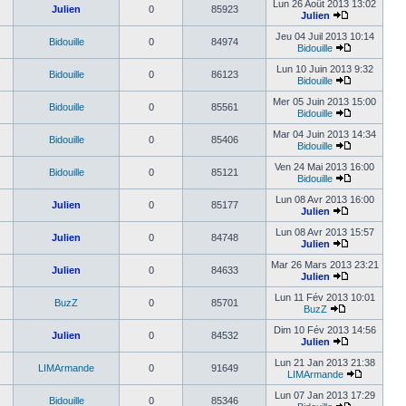
Lun 26 Août 2013 13:02
Julien
0
85923
Julien
Jeu 04 Juil 2013 10:14
Bidouille
0
84974
Bidouille
Lun 10 Juin 2013 9:32
Bidouille
0
86123
Bidouille
Mer 05 Juin 2013 15:00
Bidouille
0
85561
Bidouille
Mar 04 Juin 2013 14:34
Bidouille
0
85406
Bidouille
Ven 24 Mai 2013 16:00
Bidouille
0
85121
Bidouille
Lun 08 Avr 2013 16:00
Julien
0
85177
Julien
Lun 08 Avr 2013 15:57
Julien
0
84748
Julien
Mar 26 Mars 2013 23:21
Julien
0
84633
Julien
Lun 11 Fév 2013 10:01
BuzZ
0
85701
BuzZ
Dim 10 Fév 2013 14:56
Julien
0
84532
Julien
Lun 21 Jan 2013 21:38
LIMArmande
0
91649
LIMArmande
Lun 07 Jan 2013 17:29
Bidouille
0
85346