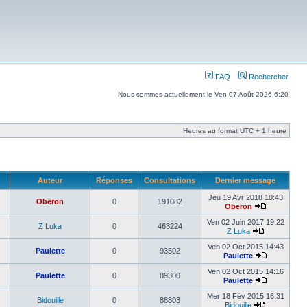
FAQ
Rechercher
Nous sommes actuellement le Ven 07 Août 2026 6:20
Heures au format UTC + 1 heure
Auteur
Réponses
Consultations
Dernier message
Jeu 19 Avr 2018 10:43
Oberon
0
191082
Oberon
Ven 02 Juin 2017 19:22
Z Luka
0
463224
Z Luka
Ven 02 Oct 2015 14:43
Paulette
0
93502
Paulette
Ven 02 Oct 2015 14:16
Paulette
0
89300
Paulette
Mer 18 Fév 2015 16:31
Bidouille
0
88803
Bidouille