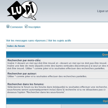
Ligue un
Connexion
Inscription
Voir les messages sans réponses
|
Voir les sujets actifs
Index du forum
Ques
Rechercher par mots-clés:
Insère
+
devant un mot qui doit être trouvé et
-
devant un mot qui ne doit pas être trouvé.
Insère une liste de mots séparés entre des barres verticales discontinues
|
si seul un des 
doit être trouvé. Utilise * comme joker si tu souhaites effectuer des recherches partielles.
Rechercher par auteur:
Utilise * comme joker si tu souhaites effectuer des recherches partielles.
Rechercher dans les forums:
Sélectionne le forum ou les forums dans le(s)quel(s) tu souhaites effectuer une recherche
sous-forums seront automatiquement inclus dans la recherche si tu ne désactives pas ci-
dessous l’option “Rechercher dans les sous-forums”.
Opt