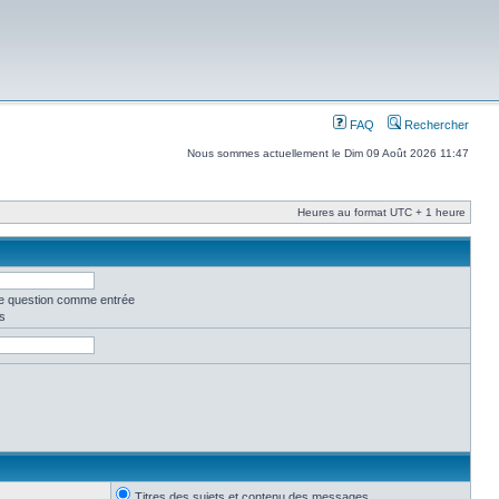
FAQ
Rechercher
Nous sommes actuellement le Dim 09 Août 2026 11:47
Heures au format UTC + 1 heure
ne question comme entrée
s
Titres des sujets et contenu des messages