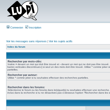
Connexion
Inscription
Voir les messages sans réponses
|
Voir les sujets actifs
Index du forum
Rechercher par mots-clés:
Insère
+
devant un mot qui doit être trouvé et
-
devant un mot qui ne doit pas être trouvé.
barres verticales discontinues
|
si seul un des mots doit être trouvé. Utilise * comme joker 
partielles.
Rechercher par auteur:
Utilise * comme joker si tu souhaites effectuer des recherches partielles.
Rechercher dans les forums:
Sélectionne le forum ou les forums dans le(s)quel(s) tu souhaites effectuer une recherch
inclus dans la recherche si tu ne désactives pas ci-dessous l’option “Rechercher dans les 