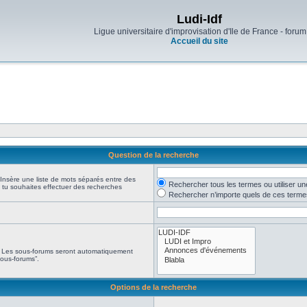
Ludi-Idf
Ligue universitaire d'improvisation d'Ile de France - forum
Accueil du site
Question de la recherche
 Insère une liste de mots séparés entre des
Rechercher tous les termes ou utiliser u
si tu souhaites effectuer des recherches
Rechercher n’importe quels de ces terme
e. Les sous-forums seront automatiquement
sous-forums”.
Options de la recherche