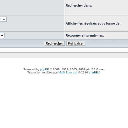
Rechercher dans:
Afficher les résultats sous forme de:
Retourner en premier les:
Powered by
phpBB
© 2000, 2002, 2005, 2007 phpBB Group
Traduction réalisée par
Maël Soucaze
© 2010
phpBB.fr