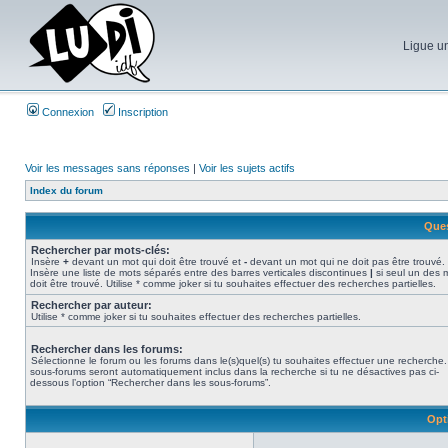
Ligue un
Connexion
Inscription
Voir les messages sans réponses
|
Voir les sujets actifs
Index du forum
Ques
Rechercher par mots-clés:
Insère
+
devant un mot qui doit être trouvé et
-
devant un mot qui ne doit pas être trouvé.
Insère une liste de mots séparés entre des barres verticales discontinues
|
si seul un des 
doit être trouvé. Utilise * comme joker si tu souhaites effectuer des recherches partielles.
Rechercher par auteur:
Utilise * comme joker si tu souhaites effectuer des recherches partielles.
Rechercher dans les forums:
Sélectionne le forum ou les forums dans le(s)quel(s) tu souhaites effectuer une recherche
sous-forums seront automatiquement inclus dans la recherche si tu ne désactives pas ci-
dessous l’option “Rechercher dans les sous-forums”.
Opt