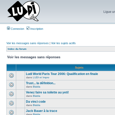
Ligue un
Connexion
Inscription
Voir les messages sans réponses
|
Voir les sujets actifs
Index du forum
Voir les messages sans réponses
Sujets
Ludi World Paris Tour 2006: Qualification en finale
dans
LUDI et Impro
Trust... la définition...
dans
Blabla
Venez faire sa toilette au yeti!
dans
Blabla
Da vinci code
dans
Blabla
Jack Bauer à la trace
dans
Blabla