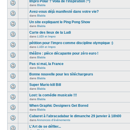
Impro Polar ? Voila de l'inspiration :^)
dans
Blabla
Avez-vous déjà manifesté dans votre vie?
dans
Blabla
Un site expliquant le Ping Pong Show
dans
Blabla
Carte des lieux de la Ludi
dans
LUDI et Impro
pétition pour l'impro comme discipline olympique :)
dans
LUDI et Impro
théâtre : pièce décapante pour zéro euro !
dans
Blabla
Pas si mal, la France
dans
Blabla
Bonne nouvelle pour les téléchargeurs
dans
Blabla
Super Mario kill Bill
dans
Blabla
Lost: la comédie musicale !!!
dans
Blabla
When Graphic Designers Get Bored
dans
Blabla
Cabaret à l'abracadabar le dimanche 29 janvier à 18h00
dans
Annonces d'événements
L'Art de se défiler...