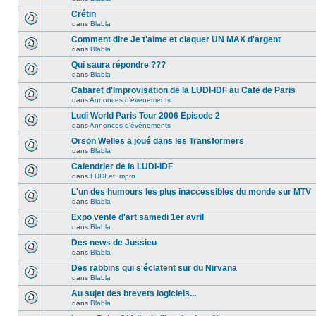
Crétin
dans
Blabla
Comment dire Je t'aime et claquer UN MAX d'argent
dans
Blabla
Qui saura répondre ???
dans
Blabla
Cabaret d'Improvisation de la LUDI-IDF au Cafe de Paris
dans
Annonces d'événements
Ludi World Paris Tour 2006 Episode 2
dans
Annonces d'événements
Orson Welles a joué dans les Transformers
dans
Blabla
Calendrier de la LUDI-IDF
dans
LUDI et Impro
L'un des humours les plus inaccessibles du monde sur MTV
dans
Blabla
Expo vente d'art samedi 1er avril
dans
Blabla
Des news de Jussieu
dans
Blabla
Des rabbins qui s'éclatent sur du Nirvana
dans
Blabla
Au sujet des brevets logiciels...
dans
Blabla