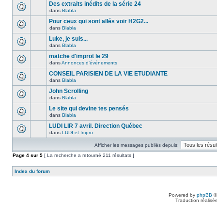
Des extraits inédits de la série 24
dans
Blabla
Pour ceux qui sont allés voir H2G2...
dans
Blabla
Luke, je suis...
dans
Blabla
matche d'improt le 29
dans
Annonces d'événements
CONSEIL PARISIEN DE LA VIE ETUDIANTE
dans
Blabla
John Scrolling
dans
Blabla
Le site qui devine tes pensés
dans
Blabla
LUDI LIR 7 avril. Direction Québec
dans
LUDI et Impro
Afficher les messages publiés depuis:
Page
4
sur
5
[ La recherche a retourné 211 résultats ]
Index du forum
Powered by
phpBB
©
Traduction réalisé