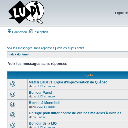
Ligue un
Connexion
Inscription
Voir les messages sans réponses
|
Voir les sujets actifs
Index du forum
Voir les messages sans réponses
Sujets
Match LUDI vs. Ligue d'Improvisation de Québec
dans
LUDI et Impro
Bonjour Paris!
dans
LUDI et Impro
Bientôt à Montréal!
dans
LUDI et Impro
Un sigle pour lutter contre de vilaines maladies à initiales
dans
Blabla
Bonjour de la LIQ
dans
LUDI et Impro