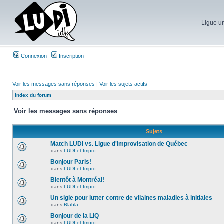
Ligue un
Connexion
Inscription
Voir les messages sans réponses
|
Voir les sujets actifs
Index du forum
Voir les messages sans réponses
Sujets
Match LUDI vs. Ligue d'Improvisation de Québec
dans
LUDI et Impro
Bonjour Paris!
dans
LUDI et Impro
Bientôt à Montréal!
dans
LUDI et Impro
Un sigle pour lutter contre de vilaines maladies à initiales
dans
Blabla
Bonjour de la LIQ
dans
LUDI et Impro