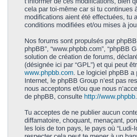
t’informer de ces modifications, bien q
cela par toi-même car si tu continues à
modifications aient été effectuées, tu
conditions modifiées et/ou mises à jou
Nos forums sont propulsés par phpBB (dés
phpBB”, “www.phpbb.com”, “phpBB Gro
solution de création de forums, déclaré
(désignée ici par “GPL”) et qui peut ê
www.phpbb.com
. Le logiciel phpBB a 
Internet, le phpBB Group n’est pas re
nous acceptons et/ou que nous n’acce
de phpBB, consulte
http://www.phpbb.f
Tu acceptes de ne publier aucun conte
diffamatoire, choquant, menaçant, por
les lois de ton pays, le pays où “Ludi-I
respecter cela peut te mener à un ba