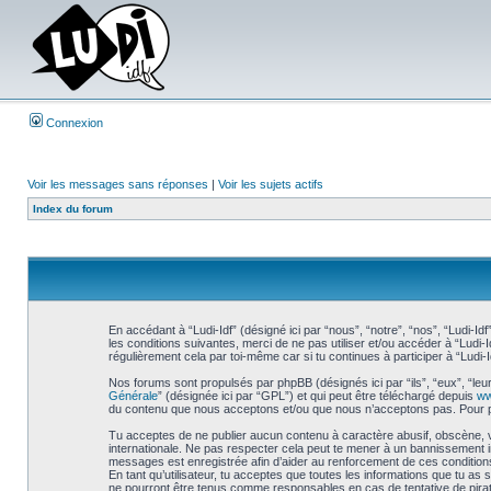
Connexion
Voir les messages sans réponses
|
Voir les sujets actifs
Index du forum
En accédant à “Ludi-Idf” (désigné ici par “nous”, “notre”, “nos”, “Ludi-I
les conditions suivantes, merci de ne pas utiliser et/ou accéder à “Ludi
régulièrement cela par toi-même car si tu continues à participer à “Ludi-
Nos forums sont propulsés par phpBB (désignés ici par “ils”, “eux”, “leu
Générale
” (désignée ici par “GPL”) et qui peut être téléchargé depuis
ww
du contenu que nous acceptons et/ou que nous n’acceptons pas. Pour p
Tu acceptes de ne publier aucun contenu à caractère abusif, obscène, vul
internationale. Ne pas respecter cela peut te mener à un bannissement i
messages est enregistrée afin d’aider au renforcement de ces conditions. 
En tant qu’utilisateur, tu acceptes que toutes les informations que tu as
ne pourront être tenus comme responsables en cas de tentative de pira