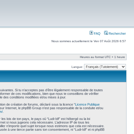
FAQ
Rechercher
Nous sommes actuellement le Ven 07 Août 2026 6:57
Heures au format UTC + 1 heure
Langue:
s suivantes. Si tu n’acceptes pas d’être légalement responsable de toutes
former de ces modifications, bien que nous te conseillons de vérifier
le des conditions modifiées et/ou mises à jour.
ion de création de forums, déclaré sous la licence “
Licence Publique
s sur Internet, le phpBB Group n’est pas responsable de la conduite et/ou
m/
.
s lois de ton pays, le pays où “Ludi-Idf” est hébergé ou la loi
rnet si nous jugeons cela nécessaire. L’adresse IP de tous les
uiller n’importe quel sujet lorsque nous estimons que cela est nécessaire.
usée à une tierce partie sans ton consentement, ni “Ludi-Idf” et ni phpBB