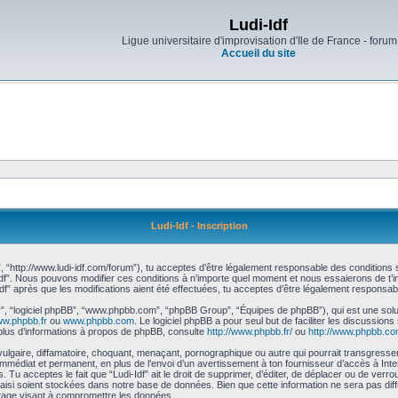
Ludi-Idf
Ligue universitaire d'improvisation d'Ile de France - forum
Accueil du site
Ludi-Idf - Inscription
df”, “http://www.ludi-idf.com/forum”), tu acceptes d’être légalement responsable des condition
-Idf”. Nous pouvons modifier ces conditions à n’importe quel moment et nous essaierons de t’in
Idf” après que les modifications aient été effectuées, tu acceptes d’être légalement responsab
r”, “logiciel phpBB”, “www.phpbb.com”, “phpBB Group”, “Équipes de phpBB”), qui est une solut
w.phpbb.fr
ou
www.phpbb.com
. Le logiciel phpBB a pour seul but de faciliter les discussion
lus d’informations à propos de phpBB, consulte
http://www.phpbb.fr/
ou
http://www.phpbb.co
gaire, diffamatoire, choquant, menaçant, pornographique ou autre qui pourrait transgresser le
mmédiat et permanent, en plus de l’envoi d’un avertissement à ton fournisseur d’accès à Inte
Tu acceptes le fait que “Ludi-Idf” ait le droit de supprimer, d’éditer, de déplacer ou de verro
 saisi soient stockées dans notre base de données. Bien que cette information ne sera pas diff
tage visant à compromettre les données.