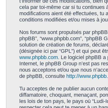
t’informer de ces modifications, bien q
cela par toi-même car si tu continues à
modifications aient été effectuées, tu
conditions modifiées et/ou mises à jou
Nos forums sont propulsés par phpBB (dés
phpBB”, “www.phpbb.com”, “phpBB Gro
solution de création de forums, déclaré
(désignée ici par “GPL”) et qui peut ê
www.phpbb.com
. Le logiciel phpBB a 
Internet, le phpBB Group n’est pas re
nous acceptons et/ou que nous n’acce
de phpBB, consulte
http://www.phpbb.f
Tu acceptes de ne publier aucun conte
diffamatoire, choquant, menaçant, por
les lois de ton pays, le pays où “Ludi-I
respecter cela peut te mener à un ba