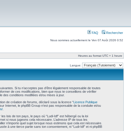
FAQ
Rechercher
Nous sommes actuellement le Ven 07 Août 2026 0:52
Heures au format UTC + 1 heure
Langue:
s suivantes. Si tu n’acceptes pas d’être légalement responsable de toutes
former de ces modifications, bien que nous te conseillons de vérifier
le des conditions modifiées et/ou mises à jour.
ion de création de forums, déclaré sous la licence “
Licence Publique
s sur Internet, le phpBB Group n’est pas responsable de la conduite et/ou
m/
.
s lois de ton pays, le pays où “Ludi-Idf” est hébergé ou la loi
rnet si nous jugeons cela nécessaire. L’adresse IP de tous les
uiller n’importe quel sujet lorsque nous estimons que cela est nécessaire.
usée à une tierce partie sans ton consentement, ni “Ludi-Idf” et ni phpBB