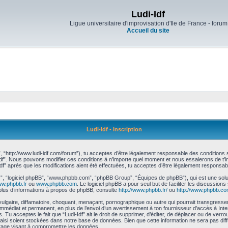
Ludi-Idf
Ligue universitaire d'improvisation d'Ile de France - forum
Accueil du site
Ludi-Idf - Inscription
df”, “http://www.ludi-idf.com/forum”), tu acceptes d’être légalement responsable des condition
-Idf”. Nous pouvons modifier ces conditions à n’importe quel moment et nous essaierons de t’in
Idf” après que les modifications aient été effectuées, tu acceptes d’être légalement responsab
r”, “logiciel phpBB”, “www.phpbb.com”, “phpBB Group”, “Équipes de phpBB”), qui est une solut
w.phpbb.fr
ou
www.phpbb.com
. Le logiciel phpBB a pour seul but de faciliter les discussion
lus d’informations à propos de phpBB, consulte
http://www.phpbb.fr/
ou
http://www.phpbb.co
gaire, diffamatoire, choquant, menaçant, pornographique ou autre qui pourrait transgresser le
mmédiat et permanent, en plus de l’envoi d’un avertissement à ton fournisseur d’accès à Inte
Tu acceptes le fait que “Ludi-Idf” ait le droit de supprimer, d’éditer, de déplacer ou de verro
 saisi soient stockées dans notre base de données. Bien que cette information ne sera pas diff
tage visant à compromettre les données.