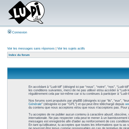
Connexion
Voir les messages sans réponses
|
Voir les sujets actifs
Index du forum
En accédant à “Ludi-Idf” (désigné ici par “nous”, “notre”, “nos”, “Ludi-I
les conditions suivantes, merci de ne pas utiliser et/ou accéder à “Ludi
régulièrement cela par toi-même car si tu continues à participer à “Ludi-
Nos forums sont propulsés par phpBB (désignés ici par “ils”, “eux”, “leu
Générale
” (désignée ici par “GPL”) et qui peut être téléchargé depuis
ww
du contenu que nous acceptons et/ou que nous n’acceptons pas. Pour p
Tu acceptes de ne publier aucun contenu à caractère abusif, obscène, vul
internationale. Ne pas respecter cela peut te mener à un bannissement i
messages est enregistrée afin d’aider au renforcement de ces conditions. 
En tant qu’utilisateur, tu acceptes que toutes les informations que tu as
ne pourront être tenus comme responsables en cas de tentative de pira