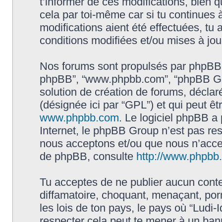
t’informer de ces modifications, bien q
cela par toi-même car si tu continues à
modifications aient été effectuées, tu
conditions modifiées et/ou mises à jou
Nos forums sont propulsés par phpBB (dés
phpBB”, “www.phpbb.com”, “phpBB Gro
solution de création de forums, déclaré
(désignée ici par “GPL”) et qui peut ê
www.phpbb.com
. Le logiciel phpBB a 
Internet, le phpBB Group n’est pas re
nous acceptons et/ou que nous n’acce
de phpBB, consulte
http://www.phpbb.f
Tu acceptes de ne publier aucun conte
diffamatoire, choquant, menaçant, por
les lois de ton pays, le pays où “Ludi-I
respecter cela peut te mener à un ba