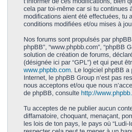
t’informer de ces modifications, bien q
cela par toi-même car si tu continues à
modifications aient été effectuées, tu
conditions modifiées et/ou mises à jou
Nos forums sont propulsés par phpBB (dés
phpBB”, “www.phpbb.com”, “phpBB Gro
solution de création de forums, déclaré
(désignée ici par “GPL”) et qui peut ê
www.phpbb.com
. Le logiciel phpBB a 
Internet, le phpBB Group n’est pas re
nous acceptons et/ou que nous n’acce
de phpBB, consulte
http://www.phpbb.f
Tu acceptes de ne publier aucun conte
diffamatoire, choquant, menaçant, por
les lois de ton pays, le pays où “Ludi-I
respecter cela peut te mener à un ba