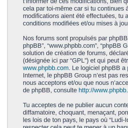
t’informer de ces modifications, bien q
cela par toi-même car si tu continues à
modifications aient été effectuées, tu
conditions modifiées et/ou mises à jou
Nos forums sont propulsés par phpBB (dés
phpBB”, “www.phpbb.com”, “phpBB Gro
solution de création de forums, déclaré
(désignée ici par “GPL”) et qui peut ê
www.phpbb.com
. Le logiciel phpBB a 
Internet, le phpBB Group n’est pas re
nous acceptons et/ou que nous n’acce
de phpBB, consulte
http://www.phpbb.f
Tu acceptes de ne publier aucun conte
diffamatoire, choquant, menaçant, por
les lois de ton pays, le pays où “Ludi-I
respecter cela peut te mener à un ba