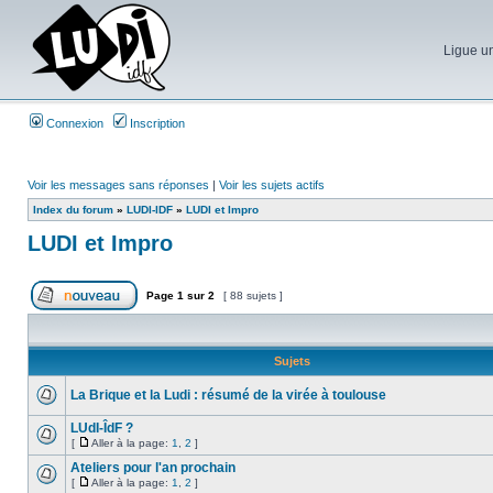
Ligue un
Connexion
Inscription
Voir les messages sans réponses
|
Voir les sujets actifs
Index du forum
»
LUDI-IDF
»
LUDI et Impro
LUDI et Impro
Page
1
sur
2
[ 88 sujets ]
Sujets
La Brique et la Ludi : résumé de la virée à toulouse
LUdI-ÎdF ?
[
Aller à la page:
1
,
2
]
Ateliers pour l'an prochain
[
Aller à la page:
1
,
2
]