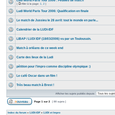
Ludi World Paris Tour 2006 : Feuilles de match
[
Aller à la page:
1
,
2
]
Ludi World Paris Tour 2006: Qualification en finale
Le match de Jussieu le 28 avril: tout le monde en parle...
Calendrier de la LUDI-IDF
LIBAP / LUDI IDF (18/03/2006) vu par un Toulousain.
Match à orléans de ce week end
Carte des lieux de la Ludi
pétition pour l'impro comme discipline olympique :)
Le café Oscar dans un film !
Très beau match à Brest !
Afficher les sujets publiés depuis:
Page
1
sur
2
[ 88 sujets ]
Index du forum
»
LUDI-IDF
»
LUDI et Impro