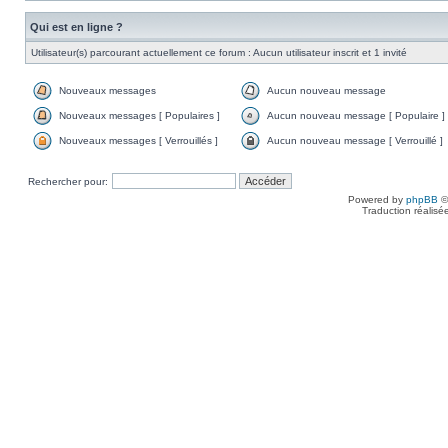
Qui est en ligne ?
Utilisateur(s) parcourant actuellement ce forum : Aucun utilisateur inscrit et 1 invité
Nouveaux messages
Aucun nouveau message
Nouveaux messages [ Populaires ]
Aucun nouveau message [ Populaire ]
Nouveaux messages [ Verrouillés ]
Aucun nouveau message [ Verrouillé ]
Rechercher pour:
Powered by
phpBB
©
Traduction réalisé