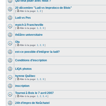
Qui veut jouer avec nous ?
20 décembre "Ludi vs Improloco de Blois"
[
Aller à la page:
1
,
2
]
Ludi vs Pes
match à Francheville
[
Aller à la page:
1
,
2
,
3
]
théâtre universitaire
Ola
[
Aller à la page:
1
,
2
,
3
]
est-ce possible d'intégrer la ludi?
Conditions d'inscription
LIQA photos
hymne Québec
[
Aller à la page:
1
,
2
,
3
]
inscription
Tournoi à Bois le 7 avril 2007
[
Aller à la page:
1
,
2
,
3
,
4
]
24h d'impro de Neûchatel