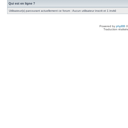
Qui est en ligne ?
Utilisateur(s) parcourant actuellement ce forum : Aucun utilisateur inscrit et 1 invité
Powered by
phpBB
©
Traduction réalisé