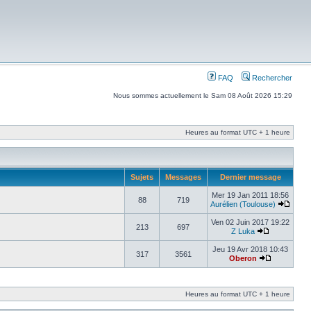
FAQ
Rechercher
Nous sommes actuellement le Sam 08 Août 2026 15:29
Heures au format UTC + 1 heure
Sujets
Messages
Dernier message
Mer 19 Jan 2011 18:56
88
719
Aurélien (Toulouse)
Ven 02 Juin 2017 19:22
213
697
Z Luka
Jeu 19 Avr 2018 10:43
317
3561
Oberon
Heures au format UTC + 1 heure