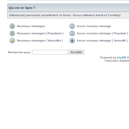
Qui est en ligne ?
Utilisateur(s) parcourant actuellement ce forum : Aucun utilisateur inscrit et 2 invité(s)
Nouveaux messages
Aucun nouveau message
Nouveaux messages [ Populaires ]
Aucun nouveau message [ Populaire ]
Nouveaux messages [ Verrouillés ]
Aucun nouveau message [ Verrouillé ]
Rechercher pour:
Powered by
phpBB
©
Traduction réalisé