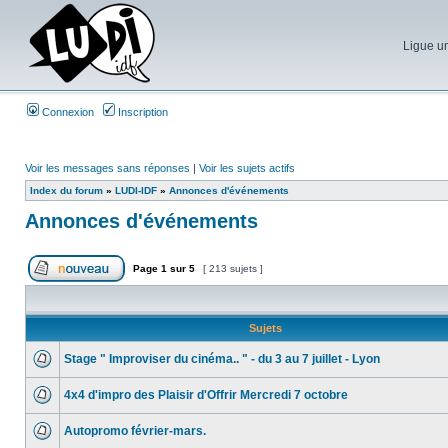
Ligue un
Connexion
Inscription
Voir les messages sans réponses
|
Voir les sujets actifs
Index du forum
»
LUDI-IDF
»
Annonces d'événements
Annonces d'événements
Page
1
sur
5
[ 213 sujets ]
Sujets
Stage " Improviser du cinéma.. " - du 3 au 7 juillet - Lyon
4x4 d'impro des Plaisir d'Offrir Mercredi 7 octobre
Autopromo février-mars.