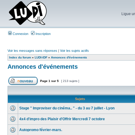
Ligue un
Connexion
Inscription
Voir les messages sans réponses
|
Voir les sujets actifs
Index du forum
»
LUDI-IDF
»
Annonces d'événements
Annonces d'événements
Page
1
sur
5
[ 213 sujets ]
Sujets
Stage " Improviser du cinéma.. " - du 3 au 7 juillet - Lyon
4x4 d'impro des Plaisir d'Offrir Mercredi 7 octobre
Autopromo février-mars.