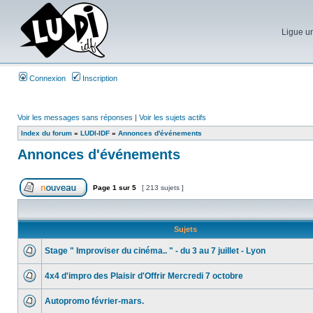
Ligue un
Connexion
Inscription
Voir les messages sans réponses
|
Voir les sujets actifs
Index du forum
»
LUDI-IDF
»
Annonces d'événements
Annonces d'événements
Page
1
sur
5
[ 213 sujets ]
Sujets
Stage " Improviser du cinéma.. " - du 3 au 7 juillet - Lyon
4x4 d'impro des Plaisir d'Offrir Mercredi 7 octobre
Autopromo février-mars.