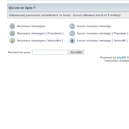
Qui est en ligne ?
Utilisateur(s) parcourant actuellement ce forum : Aucun utilisateur inscrit et 8 invité(s)
Nouveaux messages
Aucun nouveau message
Nouveaux messages [ Populaires ]
Aucun nouveau message [ Populaire ]
Nouveaux messages [ Verrouillés ]
Aucun nouveau message [ Verrouillé ]
Rechercher pour:
Powered by
phpBB
©
Traduction réalisé