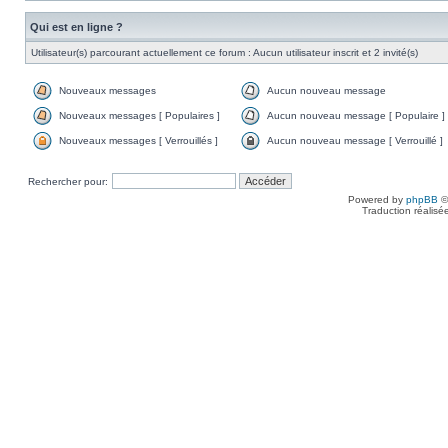
Qui est en ligne ?
Utilisateur(s) parcourant actuellement ce forum : Aucun utilisateur inscrit et 2 invité(s)
Nouveaux messages
Aucun nouveau message
Nouveaux messages [ Populaires ]
Aucun nouveau message [ Populaire ]
Nouveaux messages [ Verrouillés ]
Aucun nouveau message [ Verrouillé ]
Rechercher pour:
Powered by
phpBB
©
Traduction réalisé