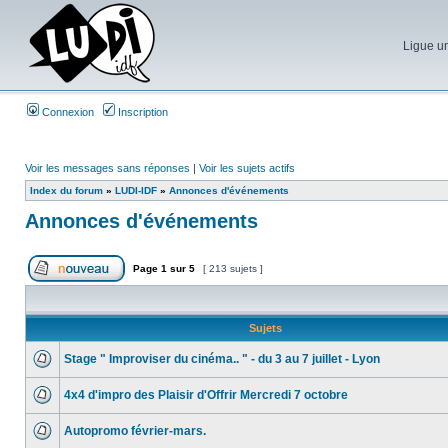
Ligue un
Connexion
Inscription
Voir les messages sans réponses
|
Voir les sujets actifs
Index du forum
»
LUDI-IDF
»
Annonces d'événements
Annonces d'événements
Page
1
sur
5
[ 213 sujets ]
Sujets
Stage " Improviser du cinéma.. " - du 3 au 7 juillet - Lyon
4x4 d'impro des Plaisir d'Offrir Mercredi 7 octobre
Autopromo février-mars.