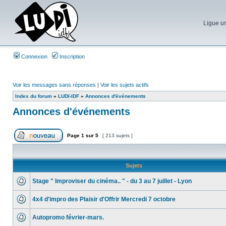
Ligue un
Connexion
Inscription
Voir les messages sans réponses
|
Voir les sujets actifs
Index du forum
»
LUDI-IDF
»
Annonces d'événements
Annonces d'événements
Page
1
sur
5
[ 213 sujets ]
Sujets
Stage " Improviser du cinéma.. " - du 3 au 7 juillet - Lyon
4x4 d'impro des Plaisir d'Offrir Mercredi 7 octobre
Autopromo février-mars.