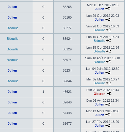
Mar 11 Déc 2012 0:13
Julien
0
85268
Julien
Lun 29 Oct 2012 22:03
Julien
0
85160
Julien
Ven 26 Oct 2012 16:53
Bidouille
0
85277
Bidouille
Lun 15 Oct 2012 14:34
Bidouille
0
85924
Bidouille
Lun 15 Oct 2012 12:34
Bidouille
0
86129
Bidouille
Sam 18 Août 2012 18:10
Bidouille
0
85074
Bidouille
Lun 04 Juin 2012 12:30
Julien
0
85234
Julien
Mer 02 Mai 2012 13:27
Bidouille
0
82844
Bidouille
Dim 29 Avr 2012 18:43
Julien
1
46621
Oberon
Dim 01 Avr 2012 19:34
Julien
0
82646
Julien
Mar 13 Mars 2012 0:08
Julien
0
84448
Julien
Lun 27 Fév 2012 18:20
Julien
0
82677
Julien