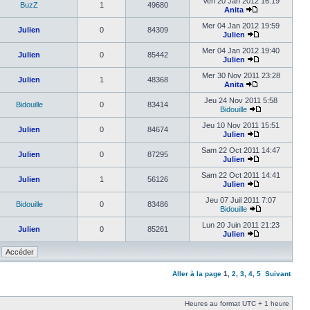
Ven 20 Jan 2012 16:19
BuzZ
1
49680
Anita
Mer 04 Jan 2012 19:59
Julien
0
84309
Julien
Mer 04 Jan 2012 19:40
Julien
0
85442
Julien
Mer 30 Nov 2011 23:28
Julien
1
48368
Anita
Jeu 24 Nov 2011 5:58
Bidouille
0
83414
Bidouille
Jeu 10 Nov 2011 15:51
Julien
0
84674
Julien
Sam 22 Oct 2011 14:47
Julien
0
87295
Julien
Sam 22 Oct 2011 14:41
Julien
1
56126
Julien
Jeu 07 Juil 2011 7:07
Bidouille
0
83486
Bidouille
Lun 20 Juin 2011 21:23
Julien
0
85261
Julien
Aller à la page
1
,
2
,
3
,
4
,
5
Suivant
Heures au format UTC + 1 heure