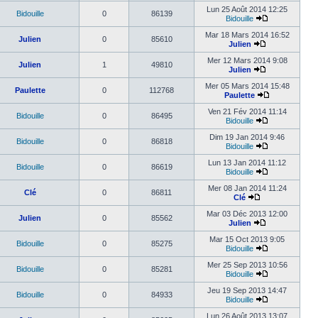
Lun 25 Août 2014 12:25
Bidouille
0
86139
Bidouille
Mar 18 Mars 2014 16:52
Julien
0
85610
Julien
Mer 12 Mars 2014 9:08
Julien
1
49810
Julien
Mer 05 Mars 2014 15:48
Paulette
0
112768
Paulette
Ven 21 Fév 2014 11:14
Bidouille
0
86495
Bidouille
Dim 19 Jan 2014 9:46
Bidouille
0
86818
Bidouille
Lun 13 Jan 2014 11:12
Bidouille
0
86619
Bidouille
Mer 08 Jan 2014 11:24
Clé
0
86811
Clé
Mar 03 Déc 2013 12:00
Julien
0
85562
Julien
Mar 15 Oct 2013 9:05
Bidouille
0
85275
Bidouille
Mer 25 Sep 2013 10:56
Bidouille
0
85281
Bidouille
Jeu 19 Sep 2013 14:47
Bidouille
0
84933
Bidouille
Lun 26 Août 2013 13:07