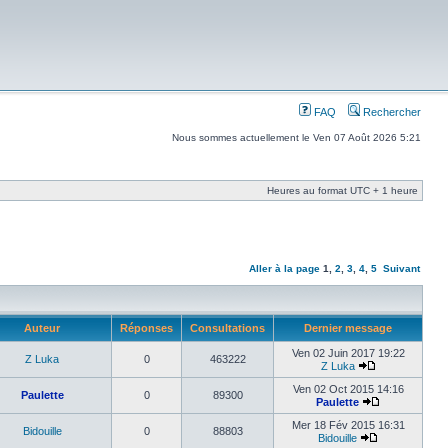
FAQ
Rechercher
Nous sommes actuellement le Ven 07 Août 2026 5:21
Heures au format UTC + 1 heure
Aller à la page
1
,
2
,
3
,
4
,
5
Suivant
Auteur
Réponses
Consultations
Dernier message
Ven 02 Juin 2017 19:22
Z Luka
0
463222
Z Luka
Ven 02 Oct 2015 14:16
Paulette
0
89300
Paulette
Mer 18 Fév 2015 16:31
Bidouille
0
88803
Bidouille