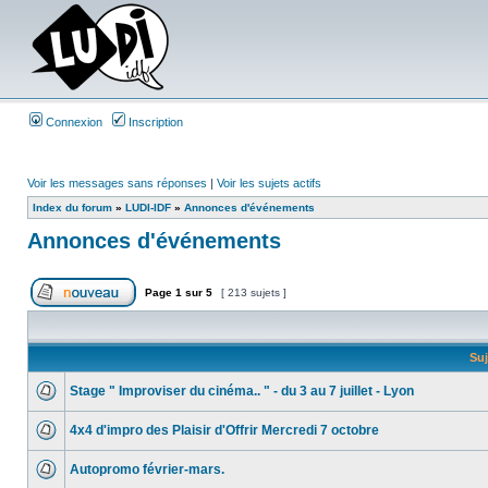
Connexion
Inscription
Voir les messages sans réponses
|
Voir les sujets actifs
Index du forum
»
LUDI-IDF
»
Annonces d'événements
Annonces d'événements
Page
1
sur
5
[ 213 sujets ]
Suj
Stage " Improviser du cinéma.. " - du 3 au 7 juillet - Lyon
4x4 d'impro des Plaisir d'Offrir Mercredi 7 octobre
Autopromo février-mars.