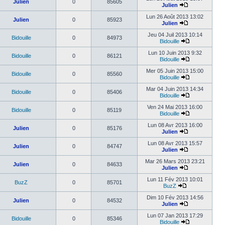
Julien
0
85605
Julien
Lun 26 Août 2013 13:02
Julien
0
85923
Julien
Jeu 04 Juil 2013 10:14
Bidouille
0
84973
Bidouille
Lun 10 Juin 2013 9:32
Bidouille
0
86121
Bidouille
Mer 05 Juin 2013 15:00
Bidouille
0
85560
Bidouille
Mar 04 Juin 2013 14:34
Bidouille
0
85406
Bidouille
Ven 24 Mai 2013 16:00
Bidouille
0
85119
Bidouille
Lun 08 Avr 2013 16:00
Julien
0
85176
Julien
Lun 08 Avr 2013 15:57
Julien
0
84747
Julien
Mar 26 Mars 2013 23:21
Julien
0
84633
Julien
Lun 11 Fév 2013 10:01
BuzZ
0
85701
BuzZ
Dim 10 Fév 2013 14:56
Julien
0
84532
Julien
Lun 07 Jan 2013 17:29
Bidouille
0
85346
Bidouille