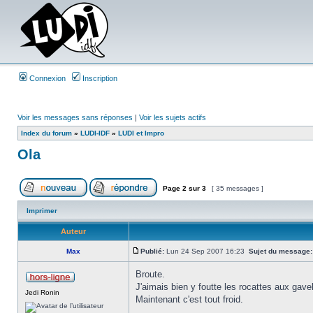
Connexion
Inscription
Voir les messages sans réponses
|
Voir les sujets actifs
Index du forum
»
LUDI-IDF
»
LUDI et Impro
Ola
Page
2
sur
3
[ 35 messages ]
Imprimer
Auteur
Max
Publié:
Lun 24 Sep 2007 16:23
Sujet du message:
Broute.
J'aimais bien y foutte les rocattes aux gave
Jedi Ronin
Maintenant c'est tout froid.