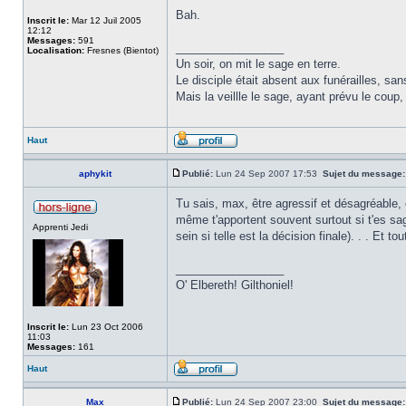
Bah.
Inscrit le:
Mar 12 Juil 2005
12:12
Messages:
591
_________________
Localisation:
Fresnes (Bientot)
Un soir, on mit le sage en terre.
Le disciple était absent aux funérailles, san
Mais la veillle le sage, ayant prévu le coup, 
Haut
aphykit
Publié:
Lun 24 Sep 2007 17:53
Sujet du message:
Tu sais, max, être agressif et désagréable,
même t'apportent souvent surtout si t'es sa
Apprenti Jedi
sein si telle est la décision finale). . . E
_________________
O' Elbereth! Gilthoniel!
Inscrit le:
Lun 23 Oct 2006
11:03
Messages:
161
Haut
Max
Publié:
Lun 24 Sep 2007 23:00
Sujet du message: