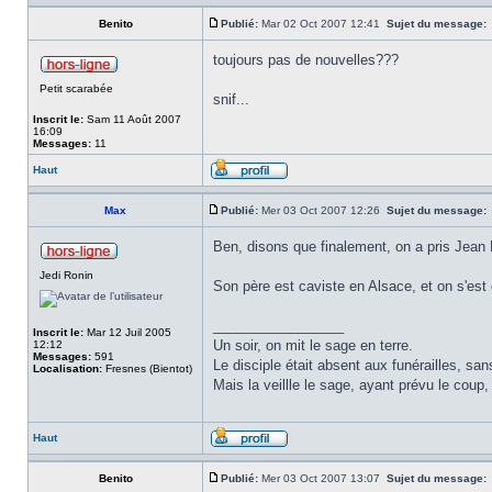
Benito
Publié:
Mar 02 Oct 2007 12:41
Sujet du message:
toujours pas de nouvelles???
Petit scarabée
snif...
Inscrit le:
Sam 11 Août 2007
16:09
Messages:
11
Haut
Max
Publié:
Mer 03 Oct 2007 12:26
Sujet du message:
Ben, disons que finalement, on a pris Jea
Jedi Ronin
Son père est caviste en Alsace, et on s'est
_________________
Inscrit le:
Mar 12 Juil 2005
Un soir, on mit le sage en terre.
12:12
Messages:
591
Le disciple était absent aux funérailles, san
Localisation:
Fresnes (Bientot)
Mais la veillle le sage, ayant prévu le coup, 
Haut
Benito
Publié:
Mer 03 Oct 2007 13:07
Sujet du message: