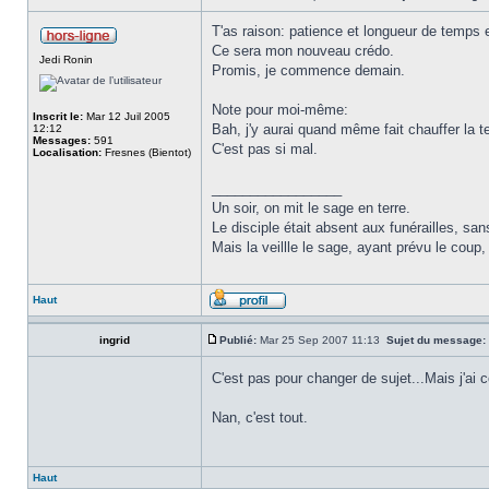
T'as raison: patience et longueur de temps e
Ce sera mon nouveau crédo.
Jedi Ronin
Promis, je commence demain.
Note pour moi-même:
Inscrit le:
Mar 12 Juil 2005
Bah, j'y aurai quand même fait chauffer la te
12:12
Messages:
591
C'est pas si mal.
Localisation:
Fresnes (Bientot)
_________________
Un soir, on mit le sage en terre.
Le disciple était absent aux funérailles, san
Mais la veillle le sage, ayant prévu le coup, 
Haut
ingrid
Publié:
Mar 25 Sep 2007 11:13
Sujet du message:
C'est pas pour changer de sujet...Mais j'a
Nan, c'est tout.
Haut