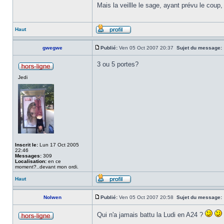
Mais la veillle le sage, ayant prévu le coup, 
Haut
gwegwe
Publié:
Ven 05 Oct 2007 20:37
Sujet du message:
3 ou 5 portes?
Jedi
Inscrit le:
Lun 17 Oct 2005
22:46
Messages:
309
Localisation:
en ce
moment?..devant mon ordi.
Haut
Nolwen
Publié:
Ven 05 Oct 2007 20:58
Sujet du message:
Qui n'a jamais battu la Ludi en A24 ?