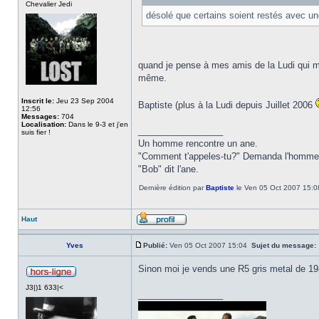
Chevalier Jedi
désolé que certains soient restés avec 
quand je pense à mes amis de la Ludi qui m'
même.
Inscrit le:
Jeu 23 Sep 2004
Baptiste (plus à la Ludi depuis Juillet 2006
12:56
Messages:
704
Localisation:
Dans le 9-3 et j'en
_________________
suis fier !
Un homme rencontre un ane.
"Comment t'appeles-tu?" Demanda l'homme
"Bob" dit l'ane.
Dernière édition par
Baptiste
le Ven 05 Oct 2007 15:08,
Haut
Yves
Publié:
Ven 05 Oct 2007 15:04
Sujet du message:
Sinon moi je vends une R5 gris metal de 19
J3|)1 633|<
_________________