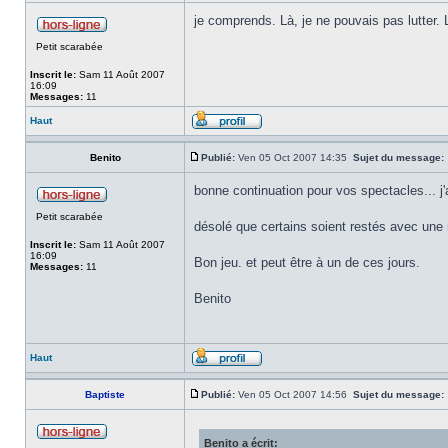
je comprends. Là, je ne pouvais pas lutter.
Petit scarabée
Inscrit le:
Sam 11 Août 2007
16:09
Messages:
11
Haut
Benito
Publié:
Ven 05 Oct 2007 14:35
Sujet du message:
bonne continuation pour vos spectacles... j'
Petit scarabée
désolé que certains soient restés avec un
Inscrit le:
Sam 11 Août 2007
16:09
Bon jeu. et peut être à un de ces jours.
Messages:
11
Benito
Haut
Baptiste
Publié:
Ven 05 Oct 2007 14:56
Sujet du message:
Benito a écrit: