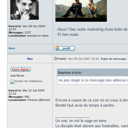
Inscrit le:
Ven 29 Oct 2004
- Nous? Des outils marketing d'une boite de
12:57
Messages:
1137
- Et ben ouais...
Localisation:
prends un miroir
Haut
Max
Publié:
Ven 05 Oct 2007 18:43
Sujet du message:
Baptiste a écrit:
Jedi Ronin
ne pas réagir à ce message pas adressé 
Inscrit le:
Mar 12 Juil 2005
12:12
Messages:
591
Encore à cause de ce soir où on vous à do
Localisation:
Fresnes (Bientot)
Bordel faut avoir du temps à perdre...
_________________
Un soir, on mit le sage en terre.
Le disciple était absent aux funérailles, san