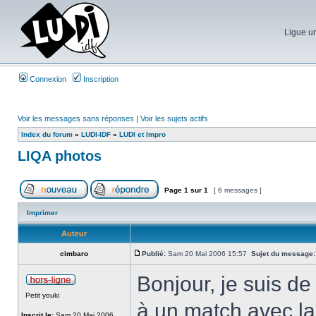
Ligue un
Connexion
Inscription
Voir les messages sans réponses
|
Voir les sujets actifs
Index du forum
»
LUDI-IDF
»
LUDI et Impro
LIQA photos
Page
1
sur
1
[ 6 messages ]
Imprimer
Auteur
cimbaro
Publié:
Sam 20 Mai 2006 15:57
Sujet du message:
Bonjour, je suis de 
Petit youki
à un match avec la
Inscrit le:
Sam 20 Mai 2006