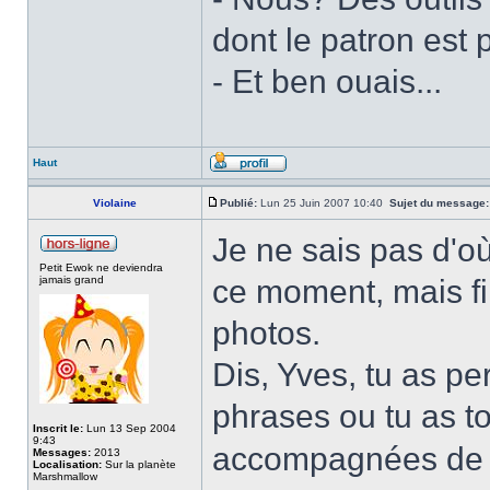
dont le patron est 
- Et ben ouais...
Haut
Violaine
Publié:
Lun 25 Juin 2007 10:40
Sujet du message:
Je ne sais pas d'o
Petit Ewok ne deviendra
jamais grand
ce moment, mais fi
photos.
Dis, Yves, tu as pe
phrases ou tu as t
Inscrit le:
Lun 13 Sep 2004
9:43
accompagnées de c
Messages:
2013
Localisation:
Sur la planète
Marshmallow