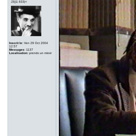
J3|)1 633|<
Inscrit le:
Ven 29 Oct 2004
12:57
Messages:
1137
Localisation:
prends un miroir