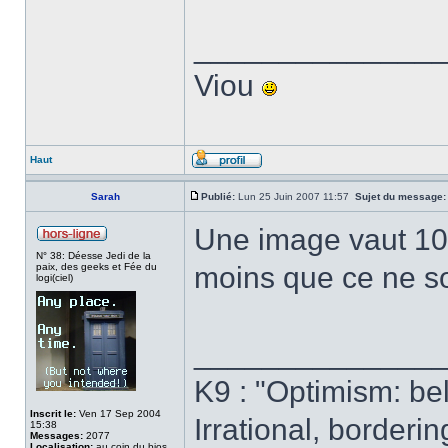
______________
Viou
Haut
Sarah
Publié:
Lun 25 Juin 2007 11:57
Sujet du message:
Une image vaut 100
N° 38: Déesse Jedi de la
paix, des geeks et Fée du
moins que ce ne soi
logi(ciel)
______________
K9 : "Optimism: beli
Inscrit le:
Ven 17 Sep 2004
Irrational, borderi
15:38
Messages:
2077
Localisation:
au coin du bios...