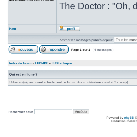
The Doctor : "Oh, d
Haut
Afficher les messages publiés depuis:
Page
1
sur
1
[ 6 messages ]
Index du forum
»
LUDI-IDF
»
LUDI et Impro
Qui est en ligne ?
Utilisateur(s) parcourant actuellement ce forum : Aucun utilisateur inscrit et 2 invité(s)
Rechercher pour:
Powered by
phpBB
©
Traduction réalisé