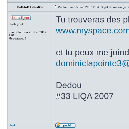
DoMiNiC LaPoiNTe
Publié:
Lun 25 Juin 2007 2:04
Sujet du message:
l
Tu trouveras des p
Petit youki
www.myspace.com
Inscrit le:
Lun 25 Juin 2007
2:02
Messages:
2
et tu peux me joind
dominiclapointe3@
Dedou
#33 LIQA 2007
Haut