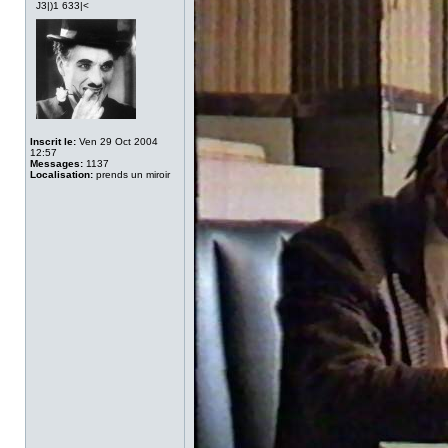
J3|)1 633|<
Inscrit le:
Ven 29 Oct 2004
12:57
Messages:
1137
Localisation:
prends un miroir