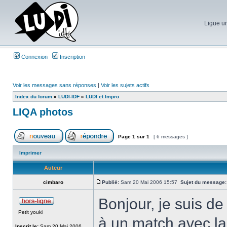
Ligue un
Connexion
Inscription
Voir les messages sans réponses
|
Voir les sujets actifs
Index du forum
»
LUDI-IDF
»
LUDI et Impro
LIQA photos
Page
1
sur
1
[ 6 messages ]
Imprimer
Auteur
cimbaro
Publié:
Sam 20 Mai 2006 15:57
Sujet du message:
Bonjour, je suis de 
Petit youki
à un match avec la
Inscrit le:
Sam 20 Mai 2006