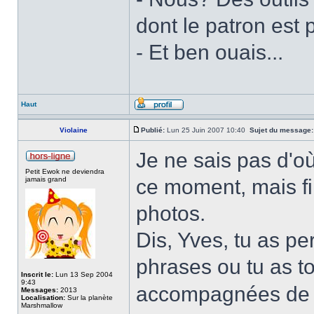
dont le patron est 
- Et ben ouais...
Haut
Violaine
Publié:
Lun 25 Juin 2007 10:40
Sujet du message:
Je ne sais pas d'o
Petit Ewok ne deviendra
jamais grand
ce moment, mais fi
photos.
Dis, Yves, tu as pe
phrases ou tu as t
Inscrit le:
Lun 13 Sep 2004
9:43
accompagnées de c
Messages:
2013
Localisation:
Sur la planète
Marshmallow