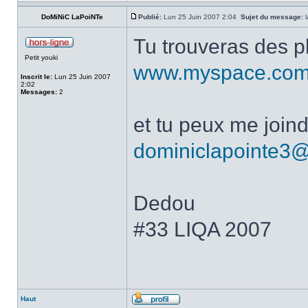
DoMiNiC LaPoiNTe
Publié:
Lun 25 Juin 2007 2:04
Sujet du message:
l
Tu trouveras des p
Petit youki
www.myspace.com
Inscrit le:
Lun 25 Juin 2007
2:02
Messages:
2
et tu peux me joind
dominiclapointe3@
Dedou
#33 LIQA 2007
Haut