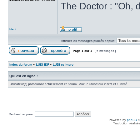
The Doctor : "Oh, d
Haut
Afficher les messages publiés depuis:
Page
1
sur
1
[ 6 messages ]
Index du forum
»
LUDI-IDF
»
LUDI et Impro
Qui est en ligne ?
Utilisateur(s) parcourant actuellement ce forum : Aucun utilisateur inscrit et 1 invité
Rechercher pour:
Powered by
phpBB
©
Traduction réalisé