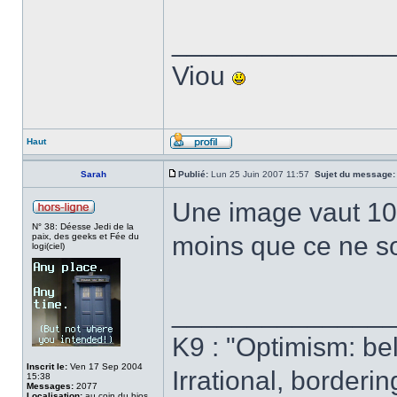
______________
Viou
Haut
Sarah
Publié:
Lun 25 Juin 2007 11:57
Sujet du message:
Une image vaut 100
N° 38: Déesse Jedi de la
paix, des geeks et Fée du
moins que ce ne soi
logi(ciel)
______________
K9 : "Optimism: beli
Inscrit le:
Ven 17 Sep 2004
Irrational, borderi
15:38
Messages:
2077
Localisation:
au coin du bios...