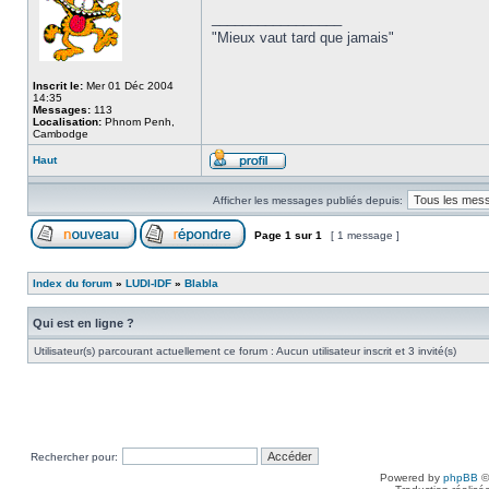
_________________
"Mieux vaut tard que jamais"
Inscrit le:
Mer 01 Déc 2004
14:35
Messages:
113
Localisation:
Phnom Penh,
Cambodge
Haut
Afficher les messages publiés depuis:
Page
1
sur
1
[ 1 message ]
Index du forum
»
LUDI-IDF
»
Blabla
Qui est en ligne ?
Utilisateur(s) parcourant actuellement ce forum : Aucun utilisateur inscrit et 3 invité(s)
Rechercher pour:
Powered by
phpBB
©