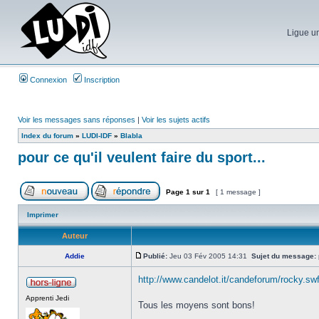
Ligue un
Connexion
Inscription
Voir les messages sans réponses
|
Voir les sujets actifs
Index du forum
»
LUDI-IDF
»
Blabla
pour ce qu'il veulent faire du sport...
Page
1
sur
1
[ 1 message ]
Imprimer
Auteur
Addie
Publié:
Jeu 03 Fév 2005 14:31
Sujet du message:
http://www.candelot.it/candeforum/rocky.sw
Apprenti Jedi
Tous les moyens sont bons!