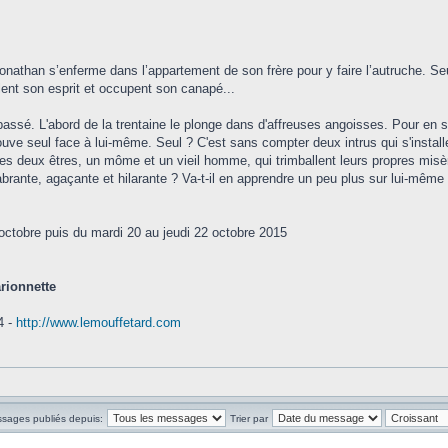
Jonathan s’enferme dans l’appartement de son frère pour y faire l’autruche. Seu
ent son esprit et occupent son canapé...
ssé. L'abord de la trentaine le plonge dans d'affreuses angoisses. Pour en sort
uve seul face à lui-même. Seul ? C'est sans compter deux intrus qui s'install
s deux êtres, un môme et un vieil homme, qui trimballent leurs propres misère
brante, agaçante et hilarante ? Va-t-il en apprendre un peu plus sur lui-même ?
ctobre puis du mardi 20 au jeudi 22 octobre 2015
arionnette
4 -
http://www.lemouffetard.com
ssages publiés depuis:
Trier par