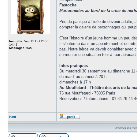
Fastoche
Marionnettes au bord de la crise de nerfs
Pris de panique à l’idée de devenir adulte, 
compter la galerie de personnages qui peupl
C'est l'histoire d'un jeune homme un peu dépa
Inscrit le:
Ven 13 Oct 2006
Il s'enferme dans un appartement et se retro
14:41
Messages:
545
pas. Notre héros va devoir cohabiter avec ce
surmonter une situation tour à tour abracada
Infos pratiques
Du mercredi 30 septembre au dimanche 11 o
du mardi au samedi à 20 h
dimanches à 17 h
Au Mouffetard - Théâtre des arts de la m
73 rue Mouffetard - 75005 Paris
Réservations / Informations : 01 84 79 44 4
Haut
Afficher les me