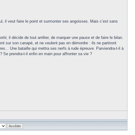
l, il veut faire le point et surmonter ses angoisses. Mais c’est sans
ir, il décide de tout arrêter, de marquer une pause et de faire le bilan.
ent sur son canapé, et ne veulent pas en démordre : ils ne partiront
s... Une bataille qui mettra ses nerfs à rude épreuve. Parviendra-t-il à
 Se prendra-t-il enfin en main pour affronter sa vie ?