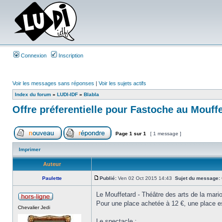
Connexion
Inscription
Voir les messages sans réponses
|
Voir les sujets actifs
Index du forum
»
LUDI-IDF
»
Blabla
Offre préferentielle pour Fastoche au Mouff
Page
1
sur
1
[ 1 message ]
Imprimer
Auteur
Paulette
Publié:
Ven 02 Oct 2015 14:43
Sujet du message:
Le Mouffetard - Théâtre des arts de la mari
Pour une place achetée à 12 €, une place es
Chevalier Jedi
Le spectacle :