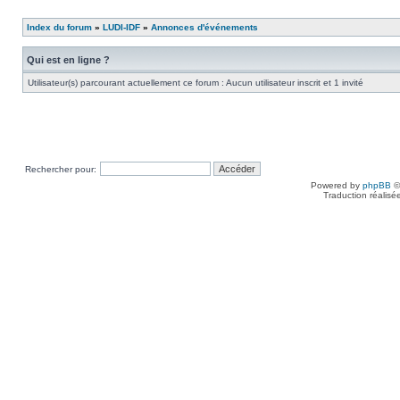
Index du forum
»
LUDI-IDF
»
Annonces d'événements
Qui est en ligne ?
Utilisateur(s) parcourant actuellement ce forum : Aucun utilisateur inscrit et 1 invité
Rechercher pour:
Powered by
phpBB
©
Traduction réalisé