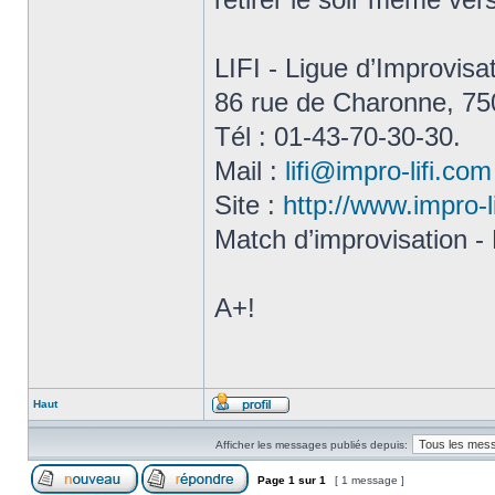
LIFI - Ligue d’Improvisa
86 rue de Charonne, 75
Tél : 01-43-70-30-30.
Mail :
lifi@impro-lifi.com
Site :
http://www.impro-l
Match d’improvisation -
A+!
Haut
Afficher les messages publiés depuis:
Page
1
sur
1
[ 1 message ]