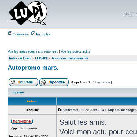
Ligue un
Connexion
Inscription
Voir les messages sans réponses
|
Voir les sujets actifs
Index du forum
»
LUDI-IDF
»
Annonces d'événements
Autopromo mars.
Page
1
sur
1
[ 1 message ]
Imprimer
Auteur
Bidouille
Publié:
Mer 18 Fév 2009 23:41
Sujet du message:
Salut les amis.
Apprenti padawan
Voici mon actu pour ceu
Inscrit le:
Mer 04 Fév 2009