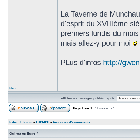
La Taverne de Munchaus
d'esprit du XVIIIème siè
premiers lundis du mois a
mais allez-y pour moi
PLus d'infos
http://gwen
Haut
Afficher les messages publiés depuis:
Page
1
sur
1
[ 1 message ]
Index du forum
»
LUDI-IDF
»
Annonces d'événements
Qui est en ligne ?