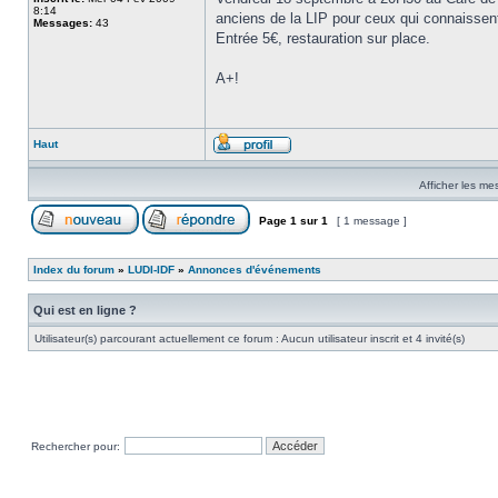
8:14
anciens de la LIP pour ceux qui connaissent 
Messages:
43
Entrée 5€, restauration sur place.
A+!
Haut
Afficher les me
Page
1
sur
1
[ 1 message ]
Index du forum
»
LUDI-IDF
»
Annonces d'événements
Qui est en ligne ?
Utilisateur(s) parcourant actuellement ce forum : Aucun utilisateur inscrit et 4 invité(s)
Rechercher pour: