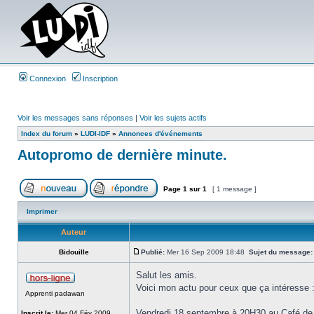
Connexion
Inscription
Voir les messages sans réponses
|
Voir les sujets actifs
Index du forum
»
LUDI-IDF
»
Annonces d'événements
Autopromo de dernière minute.
Page
1
sur
1
[ 1 message ]
Imprimer
Auteur
Bidouille
Publié:
Mer 16 Sep 2009 18:48
Sujet du message:
Salut les amis.
Voici mon actu pour ceux que ça intéresse 
Apprenti padawan
Vendredi 18 septembre à 20H30 au Café de 
Inscrit le:
Mer 04 Fév 2009