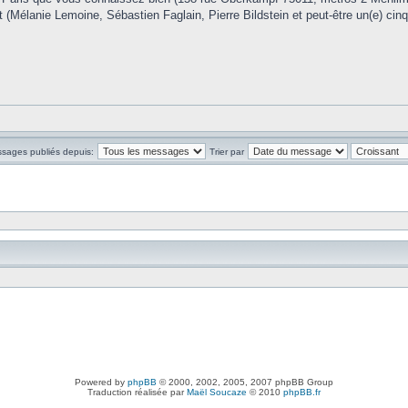
(Mélanie Lemoine, Sébastien Faglain, Pierre Bildstein et peut-être un(e) cinq
ssages publiés depuis:
Trier par
Powered by
phpBB
© 2000, 2002, 2005, 2007 phpBB Group
Traduction réalisée par
Maël Soucaze
© 2010
phpBB.fr