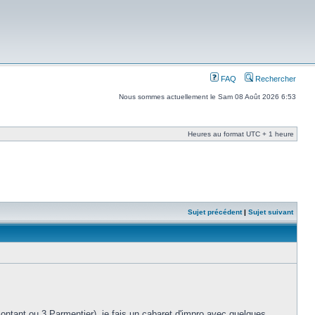
FAQ
Rechercher
Nous sommes actuellement le Sam 08 Août 2026 6:53
Heures au format UTC + 1 heure
Sujet précédent
|
Sujet suivant
tant ou 3 Parmentier), je fais un cabaret d'impro avec quelques