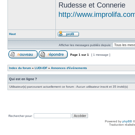
Rudesse et Connerie
http://www.improlifa.co
Haut
Afficher les messages publiés depuis:
Page
1
sur
1
[ 1 message ]
Index du forum
»
LUDI-IDF
»
Annonces d'événements
Qui est en ligne ?
Utilisateur(s) parcourant actuellement ce forum : Aucun utilisateur inscrit et 35 invité(s)
Rechercher pour:
Powered by
phpBB
©
Traduction réalisé