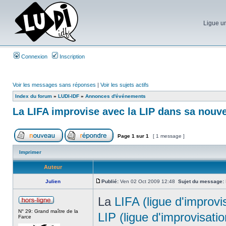
Ligue un
Connexion
Inscription
Voir les messages sans réponses
|
Voir les sujets actifs
Index du forum
»
LUDI-IDF
»
Annonces d'événements
La LIFA improvise avec la LIP dans sa nouvel
Page
1
sur
1
[ 1 message ]
Imprimer
Auteur
Julien
Publié:
Ven 02 Oct 2009 12:48
Sujet du message:
La
LIFA (ligue d'improvi
N° 29: Grand maître de la
LIP (ligue d'improvisati
Farce