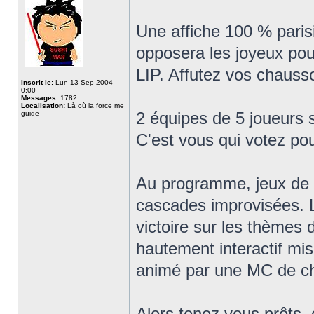
Une affiche 100 % paris
opposera les joyeux pou
LIP. Affutez vos chauss
Inscrit le:
Lun 13 Sep 2004
0:00
Messages:
1782
Localisation:
Là où la force me
2 équipes de 5 joueurs s
guide
C'est vous qui votez pou
Au programme, jeux de m
cascades improvisées. L
victoire sur les thèmes 
hautement interactif mis
animé par une MC de c
Alors tenez vous prêts, 