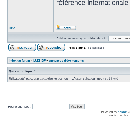
référence internationale
Haut
Afficher les messages publiés depuis:
Page
1
sur
1
[ 1 message ]
Index du forum
»
LUDI-IDF
»
Annonces d'événements
Qui est en ligne ?
Utilisateur(s) parcourant actuellement ce forum : Aucun utilisateur inscrit et 1 invité
Rechercher pour:
Powered by
phpBB
©
Traduction réalisé