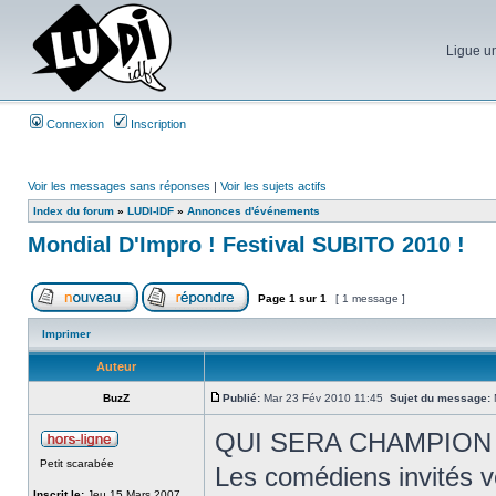
Ligue un
Connexion
Inscription
Voir les messages sans réponses
|
Voir les sujets actifs
Index du forum
»
LUDI-IDF
»
Annonces d'événements
Mondial D'Impro ! Festival SUBITO 2010 !
Page
1
sur
1
[ 1 message ]
Imprimer
Auteur
BuzZ
Publié:
Mar 23 Fév 2010 11:45
Sujet du message:
M
QUI SERA CHAMPION 
Petit scarabée
Les comédiens invités 
Inscrit le:
Jeu 15 Mars 2007