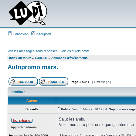
Connexion
Inscription
Voir les messages sans réponses
|
Voir les sujets actifs
Index du forum
»
LUDI-IDF
»
Annonces d'événements
Autopromo mars.
Page
1
sur
1
[ 1 message ]
Imprimer
Auteur
Bidouille
Publié:
Ven 05 Mars 2010 12:04
Sujet du message
Salut les amis.
Voici mon actu pour ceux que ça intéresse 
Apprenti padawan
-Dimanche 7, mini-match d'impro à 18H30 à 
Inscrit le:
Mer 04 Fév 2009