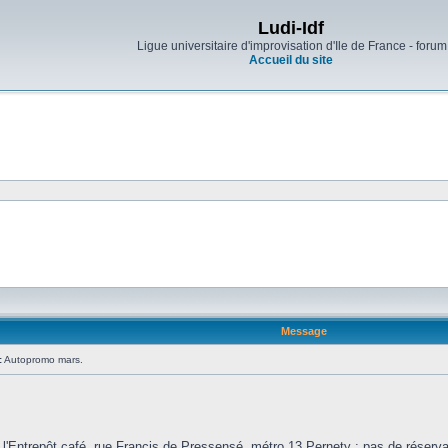
Ludi-Idf
Ligue universitaire d'improvisation d'Ile de France - forum
Accueil du site
Message
:
Autopromo mars.
:
l'Entrepôt café, rue Francis de Pressensé, métro 13 Pernety ; pas de réserva