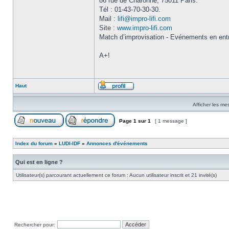
86 rue de Charonne, 75011 Paris.
Tél : 01-43-70-30-30.
Mail :
lifi@impro-lifi.com
Site :
www.impro-lifi.com
Match d’improvisation - Evénements en entr
A+!
Haut
Afficher les me
Page
1
sur
1
[ 1 message ]
Index du forum
»
LUDI-IDF
»
Annonces d'événements
Qui est en ligne ?
Utilisateur(s) parcourant actuellement ce forum : Aucun utilisateur inscrit et 21 invité(s)
Rechercher pour: