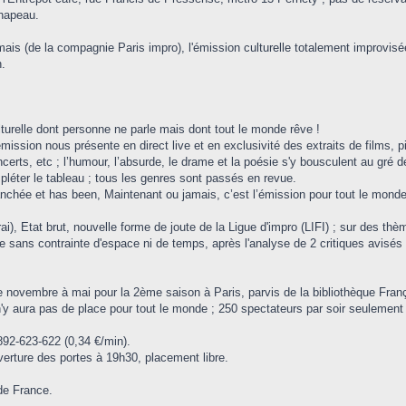
chapeau.
mais (de la compagnie Paris impro), l'émission culturelle totalement improvi
.
ulturelle dont personne ne parle mais dont tout le monde rêve !
émission nous présente en direct live et en exclusivité des extraits de films, p
certs, etc ; l’humour, l’absurde, le drame et la poésie s'y bousculent au gré 
léter le tableau ; tous les genres sont passés en revue.
branchée et has been, Maintenant ou jamais, c’est l’émission pour tout le monde
serai), Etat brut, nouvelle forme de joute de la Ligue d'impro (LIFI) ; sur d
re sans contrainte d'espace ni de temps, après l'analyse de 2 critiques avisés 
e novembre à mai pour la 2ème saison à Paris, parvis de la bibliothèque Fra
 n'y aura pas de place pour tout le monde ; 250 spectateurs par soir seulement 
92-623-622 (0,34 €/min).
uverture des portes à 19h30, placement libre.
 de France.