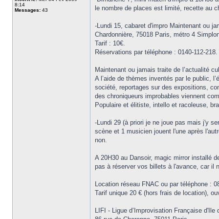
8:14
le nombre de places est limité, recette au 
Messages:
43
-Lundi 15, cabaret d'impro Maintenant ou ja
Chardonnière, 75018 Paris, métro 4 Simplon
Tarif : 10€.
Réservations par téléphone : 0140-112-218.
Maintenant ou jamais traite de l’actualité c
A l’aide de thèmes inventés par le public, l’
société, reportages sur des expositions, con
des chroniqueurs improbables viennent comp
Populaire et élitiste, intello et racoleuse, 
-Lundi 29 (à priori je ne joue pas mais j'y 
scène et 1 musicien jouent l'une après l'aut
non.
A 20H30 au Dansoir, magic mirror installé d
pas à réserver vos billets à l'avance, car il
Location réseau FNAC ou par téléphone : 08
Tarif unique 20 € (hors frais de location), o
LIFI - Ligue d’Improvisation Française d'Ile