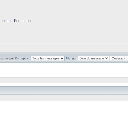
eprise - Formation.
ssages publiés depuis:
Trier par