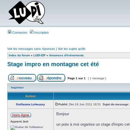
Connexion
Inscription
Voir les messages sans réponses
|
Voir les sujets actifs
Index du forum
»
LUDI-IDF
»
Annonces d'événements
Stage impro en montagne cet été
Page
1
sur
1
[ 1 message ]
Imprimer
Auteur
Guillaume.Leheuzey
Publié:
Dim 19 Juin 2011 18:51
Sujet du message:
Bonjour
Apprenti Jedi
un pote à moi organise un stage d'impro ce