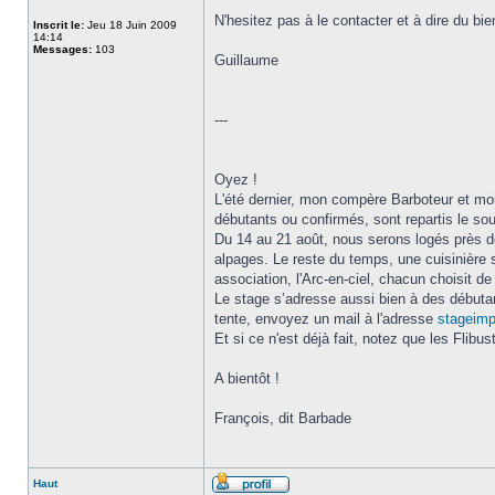
N'hesitez pas à le contacter et à dire du bi
Inscrit le:
Jeu 18 Juin 2009
14:14
Messages:
103
Guillaume
---
Oyez !
L'été dernier, mon compère Barboteur et moi
débutants ou confirmés, sont repartis le sour
Du 14 au 21 août, nous serons logés près d
alpages. Le reste du temps, une cuisinière 
association, l'Arc-en-ciel, chacun choisit d
Le stage s’adresse aussi bien à des débutan
tente, envoyez un mail à l'adresse
stageim
Et si ce n'est déjà fait, notez que les Flibu
A bientôt !
François, dit Barbade
Haut