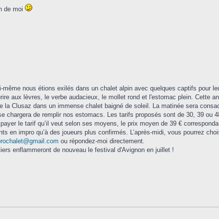
en de moi
-même nous étions exilés dans un chalet alpin avec quelques captifs pour leur 
ire aux lèvres, le verbe audacieux, le mollet rond et l'estomac plein. Cette ann
e la Clusaz dans un immense chalet baigné de soleil. La matinée sera consac
se chargera de remplir nos estomacs. Les tarifs proposés sont de 30, 39 ou 48
e payer le tarif qu’il veut selon ses moyens, le prix moyen de 39 € corresponda
ts en impro qu’à des joueurs plus confirmés. L’après-midi, vous pourrez chois
prochalet@gmail.com
ou répondez-moi directement.
stiers enflammeront de nouveau le festival d'Avignon en juillet !