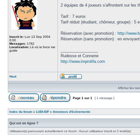
2 équipes de 4 joueurs s'affrontent sur les t
Tarif : 7 euros
Tarif réduit (étudiant, chômeur, groupe) : 5 
Réservation (avec promotion) :
http://www.b
Inscrit le:
Lun 13 Sep 2004
Réservation (sans promotion) : en envoyant
0:00
Messages:
1782
Localisation:
Là où la force me
_________________
guide
Rudesse et Connerie
http://www.improlifa.com
Haut
Afficher les me
Page
1
sur
1
[ 1 message ]
Index du forum
»
LUDI-IDF
»
Annonces d'événements
Qui est en ligne ?
Utilisateur(s) parcourant actuellement ce forum : Aucun utilisateur inscrit et 2 invité(s)