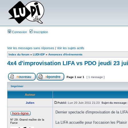
Connexion
Inscription
Voir les messages sans réponses
|
Voir les sujets actifs
Index du forum
»
LUDI-IDF
»
Annonces d'événements
4x4 d'improvisation LIFA vs PDO jeudi 23 ju
Page
1
sur
1
[ 1 message ]
Imprimer
Auteur
Julien
Publié:
Lun 20 Juin 2011 21:23
Sujet du message:
Dernier spectacle d'improvisation de la LIFA
N° 29: Grand maître de la
La LIFA accueille pour l'occasion les Plaisir d
Farce