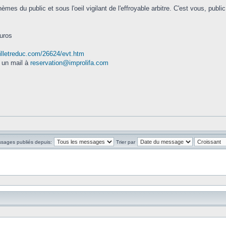
hèmes du public et sous l'oeil vigilant de l'effroyable arbitre. C'est vous, publi
euros
illetreduc.com/26624/evt.htm
 un mail à
reservation@improlifa.com
ssages publiés depuis:
Trier par