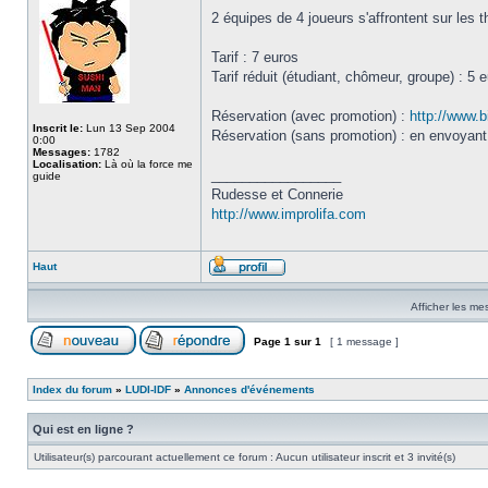
2 équipes de 4 joueurs s'affrontent sur les t
Tarif : 7 euros
Tarif réduit (étudiant, chômeur, groupe) : 5 
Réservation (avec promotion) :
http://www.b
Inscrit le:
Lun 13 Sep 2004
Réservation (sans promotion) : en envoyant
0:00
Messages:
1782
Localisation:
Là où la force me
_________________
guide
Rudesse et Connerie
http://www.improlifa.com
Haut
Afficher les me
Page
1
sur
1
[ 1 message ]
Index du forum
»
LUDI-IDF
»
Annonces d'événements
Qui est en ligne ?
Utilisateur(s) parcourant actuellement ce forum : Aucun utilisateur inscrit et 3 invité(s)