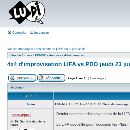
Connexion
Inscription
Voir les messages sans réponses
|
Voir les sujets actifs
Index du forum
»
LUDI-IDF
»
Annonces d'événements
4x4 d'improvisation LIFA vs PDO jeudi 23 ju
Page
1
sur
1
[ 1 message ]
Imprimer
Auteur
Julien
Publié:
Lun 20 Juin 2011 21:23
Sujet du message:
Dernier spectacle d'improvisation de la LIFA
N° 29: Grand maître de la
La LIFA accueille pour l'occasion les Plaisir d
Farce