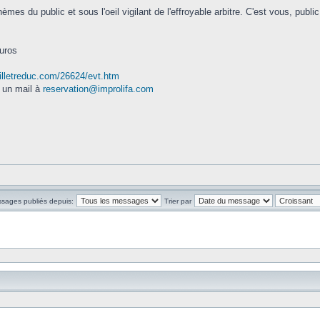
hèmes du public et sous l'oeil vigilant de l'effroyable arbitre. C'est vous, publi
euros
illetreduc.com/26624/evt.htm
 un mail à
reservation@improlifa.com
ssages publiés depuis:
Trier par