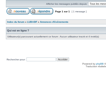
Afficher les messages publiés depuis:
Page
1
sur
1
[ 1 message ]
Index du forum
»
LUDI-IDF
»
Annonces d'événements
Qui est en ligne ?
Utilisateur(s) parcourant actuellement ce forum : Aucun utilisateur inscrit et 4 invité(s)
Rechercher pour:
Powered by
phpBB
©
Traduction réalisé