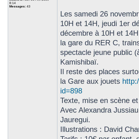
8:14
Messages:
43
Les samedi 26 novembr
10H et 14H, jeudi 1er 
décembre à 10H et 14H, 
la gare du RER C, trai
spectacle jeune public (
Kamishibaï.
Il reste des places surto
la Gare aux jouets
http
id=898
Texte, mise en scène et
Avec Alexandra Jussiau
Jauregui.
Illustrations : David Ch
Tarifs : 10€ par enfant,