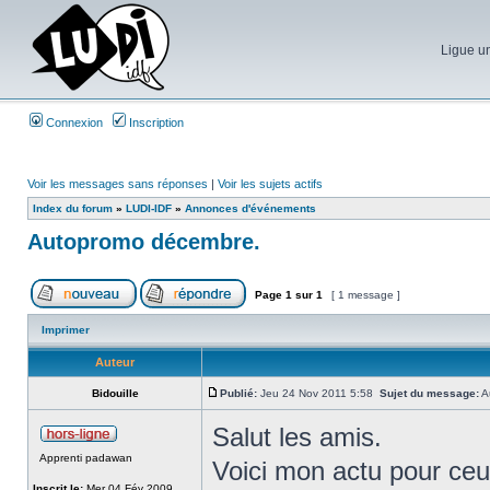
Ligue un
Connexion
Inscription
Voir les messages sans réponses
|
Voir les sujets actifs
Index du forum
»
LUDI-IDF
»
Annonces d'événements
Autopromo décembre.
Page
1
sur
1
[ 1 message ]
Imprimer
Auteur
Bidouille
Publié:
Jeu 24 Nov 2011 5:58
Sujet du message:
A
Salut les amis.
Apprenti padawan
Voici mon actu pour ceu
Inscrit le:
Mer 04 Fév 2009