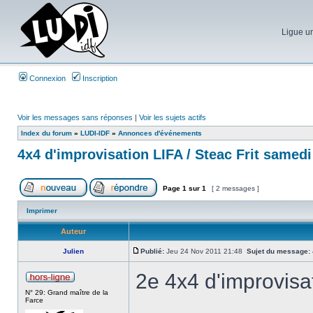
Ligue un
Connexion
Inscription
Voir les messages sans réponses
|
Voir les sujets actifs
Index du forum
»
LUDI-IDF
»
Annonces d'événements
4x4 d'improvisation LIFA / Steac Frit samed
Page
1
sur
1
[ 2 messages ]
Imprimer
Auteur
Julien
Publié:
Jeu 24 Nov 2011 21:48
Sujet du message:
2e 4x4 d'improvisat
N° 29: Grand maître de la
Farce