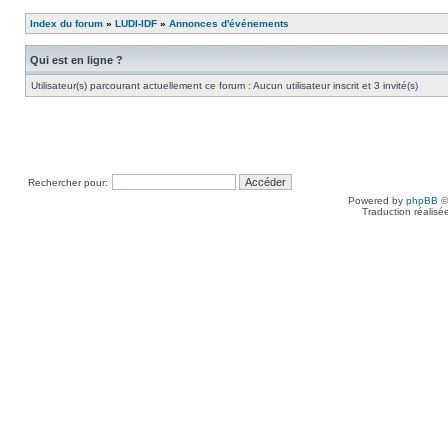
Index du forum
»
LUDI-IDF
»
Annonces d'événements
Qui est en ligne ?
Utilisateur(s) parcourant actuellement ce forum : Aucun utilisateur inscrit et 3 invité(s)
Rechercher pour:
Powered by
phpBB
©
Traduction réalisé