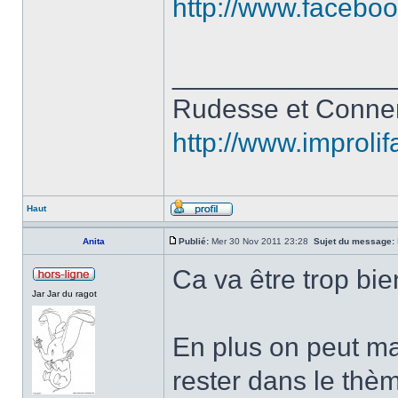
http://www.faceboo
______________
Rudesse et Conne
http://www.improli
Haut
Anita
Publié:
Mer 30 Nov 2011 23:28
Sujet du message:
Ca va être trop bie
Jar Jar du ragot
En plus on peut ma
rester dans le thè