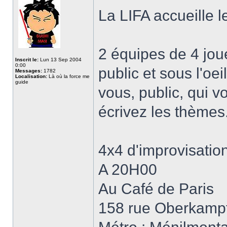
La LIFA accueille 
2 équipes de 4 joue
Inscrit le:
Lun 13 Sep 2004
0:00
public et sous l'oeil
Messages:
1782
Localisation:
Là où la force me
guide
vous, public, qui v
écrivez les thèmes
4x4 d'improvisatio
A 20H00
Au Café de Paris
158 rue Oberkampf