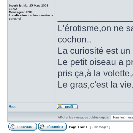
Inscrit le:
Mar 25 Mars 2008
18:02
Messages:
1286
______________
Localisation:
cachée derrière la
patoche!
L'érotisme,on ne sai
cochon..
La curiosité est un
Le petit oiseau a pr
pris ça,à la volette
Le gras,c'est la vie
Haut
Afficher les messages publiés depuis:
Page
1
sur
1
[ 2 messages ]